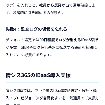
ック）を入れると、
社員から反発
が出て運用破綻しま
す。段階的に引き締めるのが鉄則。
失敗4：監査ログの保管を忘れる
デフォルト設定では
90日程度でログが消える
IDaaS製品
が多数。SIEMやログ保管基盤に転送する設計を初期に
入れておく必要があります。
情シス365のIDaaS導入支援
情シス365では、中小企業のIDaaS
製品選定・設計・導
入・プロビジョニング自動化
までを一気通貫でご支援し