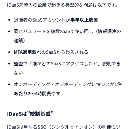
IDaaS未導入の企業で起きる典型的な問題は以下です。
退職者のSaaSアカウントが
半年以上放置
同じパスワードを複数SaaSで使い回し（情報漏洩の
連鎖）
MFA適用漏れ
のSaaSから侵入される
監査で「誰がどのSaaSにアクセスしたか」説明でき
ない
オンボーディング・オフボーディングに情シスが
1件
あたり2〜4時間
費やす
IDaaSは”統制基盤”
IDaaSは単なるSSO（シングルサインオン）の利便性ツ