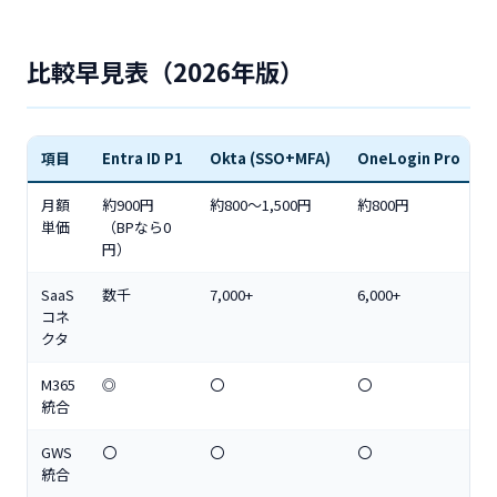
比較早見表（2026年版）
項目
Entra ID P1
Okta (SSO+MFA)
OneLogin Pro
G
月額
約900円
約800〜1,500円
約800円
約
単価
（BPなら0
円）
SaaS
数千
7,000+
6,000+
1
コネ
クタ
M365
◎
〇
〇
統合
GWS
〇
〇
〇
統合