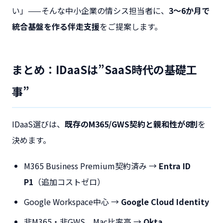
い」——そんな中小企業の情シス担当者に、
3〜6か月で
統合基盤を作る伴走支援
をご提案します。
まとめ：IDaaSは”SaaS時代の基礎工
事”
IDaaS選びは、
既存のM365/GWS契約と親和性が8割
を
決めます。
M365 Business Premium契約済み →
Entra ID
P1
（追加コストゼロ）
Google Workspace中心 →
Google Cloud Identity
非M365・非GWS、Mac比率高 →
Okta