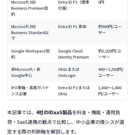
Microsoft 365
Entra ID P1（標準
0円
Business Premium契
付属）
約
Microsoft 365
Entra ID P1 単体
約900円/ユー
Business Standard以
ザー
下
Google Workspace契
Google Cloud
約1,020円/ユ
約
Identity Premium
ーザー
非Microsoft・非
Okta または
400〜1,500円/
Google中心
OneLogin
ユーザー
IPO準備・高度ガバナ
Entra ID P2 または
1,000〜1,800
ンス必要
Okta
円/ユーザー
本記事では、
4社のIDaaS製品
を料金・機能・運用負
荷・SaaS連携の観点で比較し、中小企業の情シスが選
定する際の判断軸を解説します。