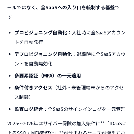
ールではなく、
全SaaSへの入り口を統制する基盤
で
す。
プロビジョニング自動化
：入社時に全SaaSアカウン
トを自動発行
デプロビジョニング自動化
：退職時に全SaaSアカウ
ントを自動無効化
多要素認証（MFA）の一元適用
条件付きアクセス
（社外・未管理端末からのアクセ
ス制御）
監査ログ統合
：全SaaSのサインインログを一元管理
2025〜2026年はサイバー保険の加入条件に**「IDaaSに
よるSSO・MFA義務化」**が含まれるケースが増えてお