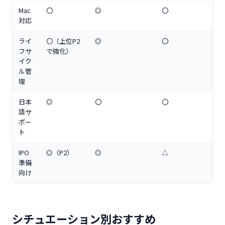
Mac
〇
◎
〇
対応
ライ
〇（上位P2
◎
〇
フサ
で強化）
イク
ル管
理
日本
◎
〇
〇
語サ
ポー
ト
IPO
◎（P2）
◎
△
準備
向け
シチュエーション別おすすめ