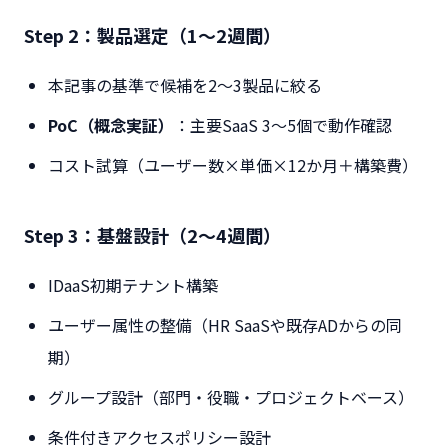
Step 2：製品選定（1〜2週間）
本記事の基準で候補を2〜3製品に絞る
PoC（概念実証）
：主要SaaS 3〜5個で動作確認
コスト試算（ユーザー数×単価×12か月＋構築費）
Step 3：基盤設計（2〜4週間）
IDaaS初期テナント構築
ユーザー属性の整備（HR SaaSや既存ADからの同
期）
グループ設計（部門・役職・プロジェクトベース）
条件付きアクセスポリシー設計