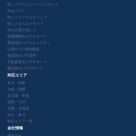
情シスアウトソーシングガイド
料金プラン
情シスコンサルティング
情シス立ち上げガイド
中小企業の情シス
医療機関向けITサポート
製造業向けITセキュリティ
士業向けIT環境構築
物流業向けIT運用
不動産業向けITサポート
建設業向けITサポート
対応エリア
東京・関東
大阪・関西
名古屋・東海
福岡・九州
札幌・北海道
仙台・東北
対応エリア一覧
会社情報
運営会社