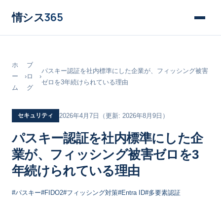
情シス
365
ホ
ブ
パスキー認証を社内標準にした企業が、フィッシング被害
ー
›
ロ
›
ゼロを3年続けられている理由
ム
グ
セキュリティ
2026年4月7日
（更新: 2026年8月9日）
パスキー認証を社内標準にした企
業が、フィッシング被害ゼロを3
年続けられている理由
#パスキー
#FIDO2
#フィッシング対策
#Entra ID
#多要素認証