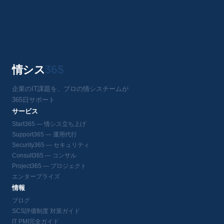
情シス
365
企業のIT課題を、プロの情シスチームが
365日サポート
サービス
Start365 — 情シス立ち上げ
Support365 — 運用代行
Security365 — セキュリティ
Consult365 — コンサル
Project365 — プロジェクト
エンタープライズ
情報
ブログ
SCS評価制度 対策ガイド
IT PMI完全ガイド