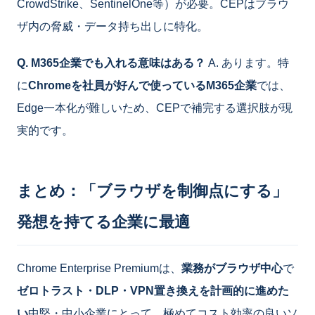
CrowdStrike、SentinelOne等）が必要。CEPはブラウ
ザ内の脅威・データ持ち出しに特化。
Q. M365企業でも入れる意味はある？
A. あります。特
に
Chromeを社員が好んで使っているM365企業
では、
Edge一本化が難しいため、CEPで補完する選択肢が現
実的です。
まとめ：「ブラウザを制御点にする」
発想を持てる企業に最適
Chrome Enterprise Premiumは、
業務がブラウザ中心
で
ゼロトラスト・DLP・VPN置き換えを計画的に進めた
い
中堅・中小企業にとって、極めてコスト効率の良いソ