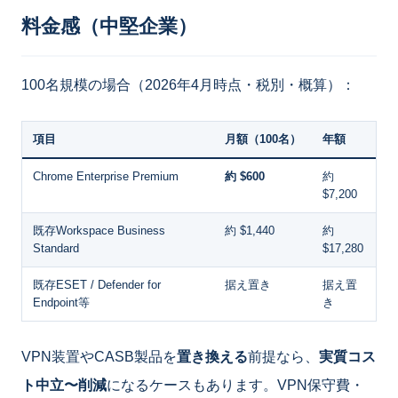
料金感（中堅企業）
100名規模の場合（2026年4月時点・税別・概算）：
項目
月額（100名）
年額
Chrome Enterprise Premium
約 $600
約
$7,200
既存Workspace Business
約 $1,440
約
Standard
$17,280
既存ESET / Defender for
据え置き
据え置
Endpoint等
き
VPN装置やCASB製品を
置き換える
前提なら、
実質コス
ト中立〜削減
になるケースもあります。VPN保守費・