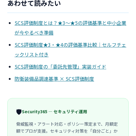
あわせて読みたい
SCS評価制度とは？★3〜★5の評価基準と中小企業
が今やるべき準備
SCS評価制度★3・★4の評価基準比較｜セルフチェ
ックリスト付き
SCS評価制度の「委託先管理」実装ガイド
防衛装備品調達基準 × SCS評価制度
🛡️
Security365 — セキュリティ運用
脅威監視・アラート対応・ポリシー策定まで、月額定
額でプロが支援。セキュリティ対策を「自分ごと」か