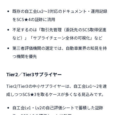
既存の自工会Lv2〜3対応のドキュメント・運用記録
をSCS★4の証跡に流用
不足するのは「取引先管理（委託先のSCS取得促進
など）」「サプライチェーン全体の可視化」など
第三者評価機関の選定では、自動車業界の知見を持
つ機関を優先
Tier2／Tier3サプライヤー
Tier2/Tier3の中小サプライヤーは、自工会Lv1〜2を達
成しつつSCS★3を取るケースが多くなる見込みです。
自工会Lv1・Lv2の自己評価シートで蓄積した証跡