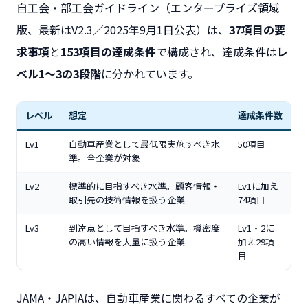
自工会・部工会ガイドライン（エンタープライズ領域
版、最新はV2.3／2025年9月1日公表）は、
37項目の要
求事項
と
153項目の達成条件
で構成され、達成条件は
レ
ベル1〜3の3段階
に分かれています。
レベル
想定
達成条件数
Lv1
自動車産業として最低限実施すべき水
50項目
準。全企業が対象
Lv2
標準的に目指すべき水準。顧客情報・
Lv1に加え
取引先の技術情報を扱う企業
74項目
Lv3
到達点として目指すべき水準。機密度
Lv1・2に
の高い情報を大量に扱う企業
加え29項
目
JAMA・JAPIAは、自動車産業に関わるすべての企業が