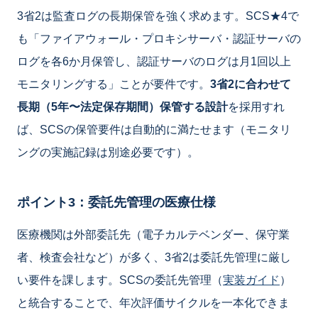
3省2は監査ログの長期保管を強く求めます。SCS★4で
も「ファイアウォール・プロキシサーバ・認証サーバの
ログを各6か月保管し、認証サーバのログは月1回以上
モニタリングする」ことが要件です。
3省2に合わせて
長期（5年〜法定保存期間）保管する設計
を採用すれ
ば、SCSの保管要件は自動的に満たせます（モニタリ
ングの実施記録は別途必要です）。
ポイント3：委託先管理の医療仕様
医療機関は外部委託先（電子カルテベンダー、保守業
者、検査会社など）が多く、3省2は委託先管理に厳し
い要件を課します。SCSの委託先管理（
実装ガイド
）
と統合することで、年次評価サイクルを一本化できま