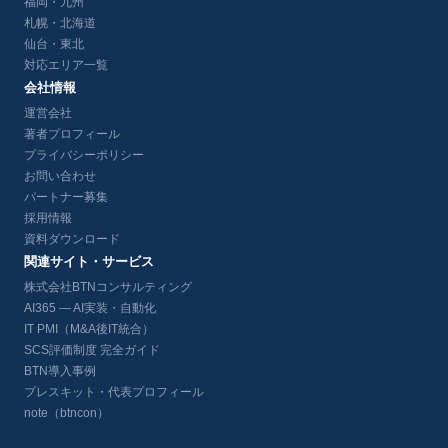
福岡・九州
札幌・北海道
仙台・東北
対応エリア一覧
会社情報
運営会社
著者プロフィール
プライバシーポリシー
お問い合わせ
パートナー募集
採用情報
資料ダウンロード
関連サイト・サービス
株式会社BTNコンサルティング
AI365 — AI実装・自動化
IT PMI（M&A後IT統合）
SCS評価制度 完全ガイド
BTN導入事例
プレスキット・代表プロフィール
note（btncon）