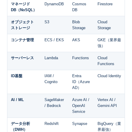
マネージド
DynamoDB
Cosmos
Firestore
DB（NoSQL）
DB
オブジェクト
S3
Blob
Cloud
ストレージ
Storage
Storage
コンテナ管理
ECS / EKS
AKS
GKE（業界最
強）
サーバーレス
Lambda
Functions
Cloud
Functions
ID基盤
IAM /
Entra
Cloud Identity
Cognito
ID（Azure
AD）
AI / ML
SageMaker
Azure AI /
Vertex AI /
/ Bedrock
OpenAI
Gemini API
Service
データ分析
Redshift
Synapse
BigQuery（業
（DWH）
界最強）