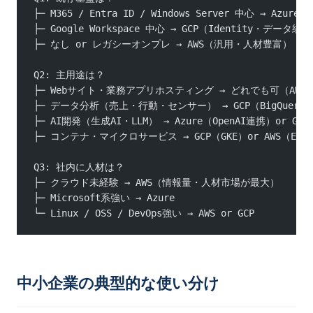
├─ M365 / Entra ID / Windows Server 中心 → Azu
├─ Google Workspace 中心 → GCP（Identity・データ統
├─ なし or レガシーオンプレ → AWS（汎用・人材豊富）
Q2: 主用途は？
├─ Webサイト・業務アプリホスティング → どれでも可（AWS
├─ データ分析（売上・行動・センサー） → GCP（BigQuery
├─ AI開発（生成AI・LLM） → Azure（OpenAI連携）or GCP（
├─ コンテナ・マイクロサービス → GCP（GKE）or AWS（EKS
Q3: 社内に人材は？
├─ クラウド未経験 → AWS（情報量・人材市場が最大）
├─ Microsoft系強い → Azure
└─ Linux / OSS / DevOps強い → AWS or GCP
中小企業の典型的な使い分け