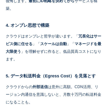
後悔します。
最初にID戦略を決めてから
サービスを構
築。
4. オンプレ思想で構築
クラウドはオンプレと哲学が違います。「
冗長化はサー
ビス側に任せる
」「
スケールは自動
」「
マネージドを最
大限使う
」を理解せずに作ると、低品質高コストになり
ます。
5. データ転送料金（Egress Cost）を見落とす
クラウドからの
外部送信
は意外に高額。CDN活用、リ
ージョン内通信を意識しないと、月数十万円の転送料金
になることも。