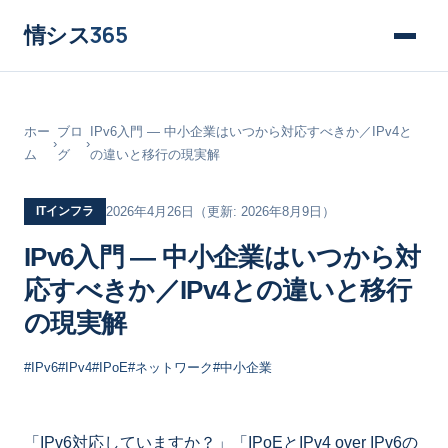
情シス
365
ホー
ブロ
IPv6入門 ― 中小企業はいつから対応すべきか／IPv4と
›
›
ム
グ
の違いと移行の現実解
ITインフラ
2026年4月26日
（更新: 2026年8月9日）
IPv6入門 ― 中小企業はいつから対
応すべきか／IPv4との違いと移行
の現実解
#IPv6
#IPv4
#IPoE
#ネットワーク
#中小企業
「IPv6対応していますか？」「IPoEとIPv4 over IPv6の