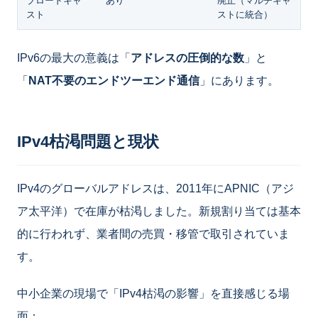
ブロードキャ
あり
廃止（マルチキャ
スト
ストに統合）
IPv6の最大の意義は「
アドレスの圧倒的な数
」と
「
NAT不要のエンドツーエンド通信
」にあります。
IPv4枯渇問題と現状
IPv4のグローバルアドレスは、2011年にAPNIC（アジ
ア太平洋）で在庫が枯渇しました。新規割り当ては基本
的に行われず、業者間の売買・移管で取引されていま
す。
中小企業の現場で「IPv4枯渇の影響」を直接感じる場
面：