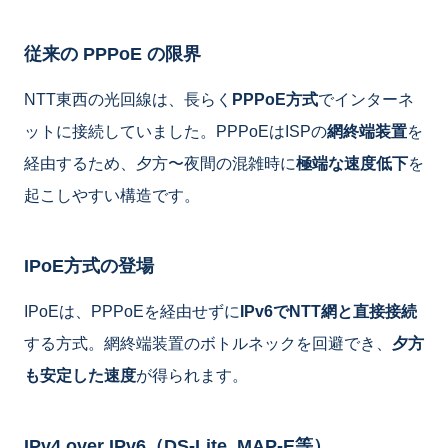
従来の PPPoE の限界
NTT東西の光回線は、長らく
PPPoE方式
でインターネ
ットに接続していました。PPPoEはISPの
網終端装置
を
経由するため、夕方〜夜間の混雑時に
極端な速度低下
を
起こしやすい構造です。
IPoE方式の登場
IPoEは、PPPoEを経由せずに
IPv6でNTT網と直接接続
する方式。網終端装置のボトルネックを回避でき、
夕方
も安定した速度
が得られます。
IPv4 over IPv6（DS-Lite, MAP-E等）