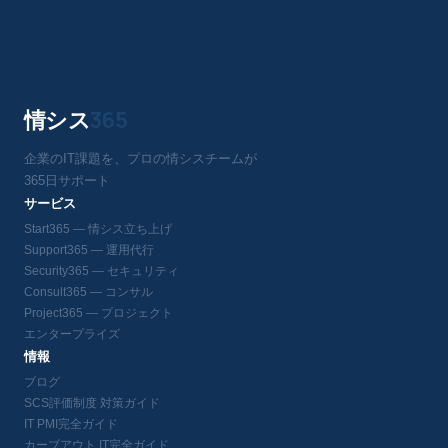
情シス
365
企業のIT課題を、プロの情シスチームが
365日サポート
サービス
Start365 — 情シス立ち上げ
Support365 — 運用代行
Security365 — セキュリティ
Consult365 — コンサル
Project365 — プロジェクト
エンタープライズ
情報
ブログ
SCS評価制度 対策ガイド
IT PMI完全ガイド
カーブアウト IT完全ガイド