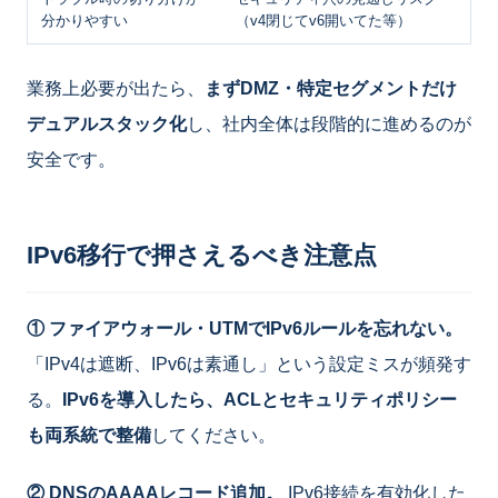
分かりやすい
（v4閉じてv6開いてた等）
業務上必要が出たら、
まずDMZ・特定セグメントだけ
デュアルスタック化
し、社内全体は段階的に進めるのが
安全です。
IPv6移行で押さえるべき注意点
① ファイアウォール・UTMでIPv6ルールを忘れない。
「IPv4は遮断、IPv6は素通し」という設定ミスが頻発す
る。
IPv6を導入したら、ACLとセキュリティポリシー
も両系統で整備
してください。
② DNSのAAAAレコード追加。
IPv6接続を有効化した