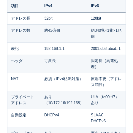
項目
IPv4
IPv6
アドレス長
32bit
128bit
アドレス数
約43億個
約340兆×1兆×1兆
個
表記
192.168.1.1
2001:db8:abcd::1
ヘッダ
可変長
固定長（高速処
理）
NAT
必須（IPv4枯渇対策）
原則不要（アドレ
ス潤沢）
プライベート
あり
ULA（fc00::/7）
アドレス
（10/172.16/192.168）
あり
自動設定
DHCPv4
SLAAC +
DHCPv6