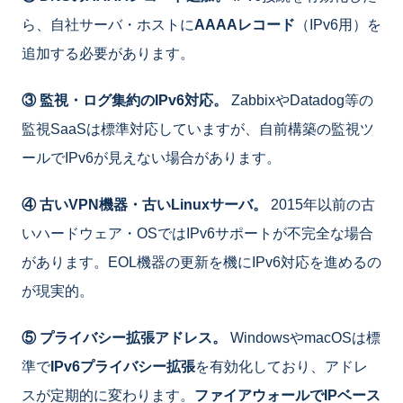
ら、自社サーバ・ホストに
AAAAレコード
（IPv6用）を
追加する必要があります。
③ 監視・ログ集約のIPv6対応。
ZabbixやDatadog等の
監視SaaSは標準対応していますが、自前構築の監視ツ
ールでIPv6が見えない場合があります。
④ 古いVPN機器・古いLinuxサーバ。
2015年以前の古
いハードウェア・OSではIPv6サポートが不完全な場合
があります。EOL機器の更新を機にIPv6対応を進めるの
が現実的。
⑤ プライバシー拡張アドレス。
WindowsやmacOSは標
準で
IPv6プライバシー拡張
を有効化しており、アドレ
スが定期的に変わります。
ファイアウォールでIPベース