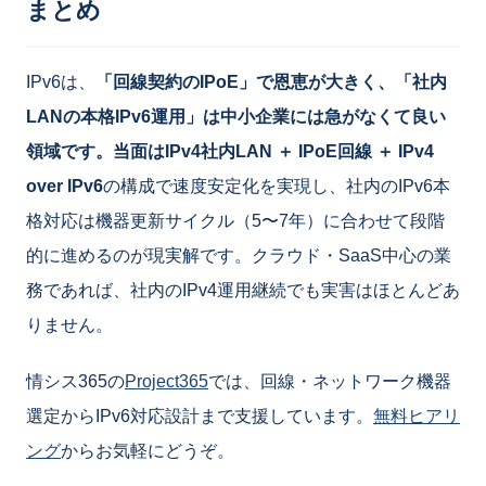
まとめ
IPv6は、
「回線契約のIPoE」
で恩恵が大きく、
「社内
LANの本格IPv6運用」
は中小企業には急がなくて良い
領域です。当面は
IPv4社内LAN ＋ IPoE回線 ＋ IPv4
over IPv6
の構成で速度安定化を実現し、社内のIPv6本
格対応は機器更新サイクル（5〜7年）に合わせて段階
的に進めるのが現実解です。クラウド・SaaS中心の業
務であれば、社内のIPv4運用継続でも実害はほとんどあ
りません。
情シス365の
Project365
では、回線・ネットワーク機器
選定からIPv6対応設計まで支援しています。
無料ヒアリ
ング
からお気軽にどうぞ。