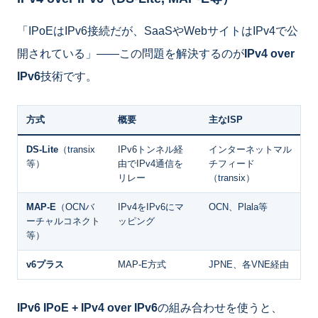
「IPoEはIPv6接続だが、SaaSやWebサイトはIPv4で公
開されている」――この問題を解決するのが
IPv4 over
IPv6
技術です。
方式
概要
主なISP
DS-Lite
（transix
IPv6トンネル経
インターネットマル
等）
由でIPv4通信を
チフィード
リレー
（transix）
MAP-E
（OCNバ
IPv4をIPv6にマ
OCN、Plala等
ーチャルコネクト
ッピング
等）
v6プラス
MAP-E方式
JPNE、各VNE経由
IPv6 IPoE + IPv4 over IPv6
の組み合わせを使うと、