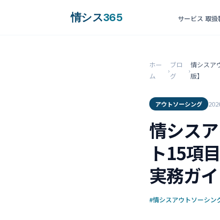
情シス
365
サービス
取扱
ホー
ブロ
情シスアウ
›
›
ム
グ
版】
20
アウトソーシング
情シスア
ト15項
実務ガイ
#情シスアウトソーシング