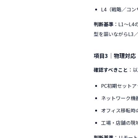
L4（戦略／コン
判断基準
：L1〜L4
型を謳いながらL3
項目3｜物理対応
確認すべきこと
：以
PC初期セット
ネットワーク機
オフィス移転時の
工場・店舗の現
判断基準
：リモート