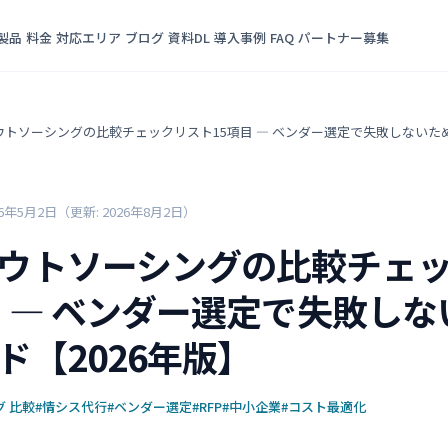
製品
料金
対応エリア
ブログ
資料DL
導入事例
FAQ
パートナー募集
トソーシングの比較チェックリスト15項目 ― ベンダー選定で失敗しないため
26年5月2日
（更新: 2026年8月2日）
ウトソーシングの比較チェ
目 ― ベンダー選定で失敗し
ド【2026年版】
 比較
#情シス代行
#ベンダー選定
#RFP
#中小企業
#コスト最適化