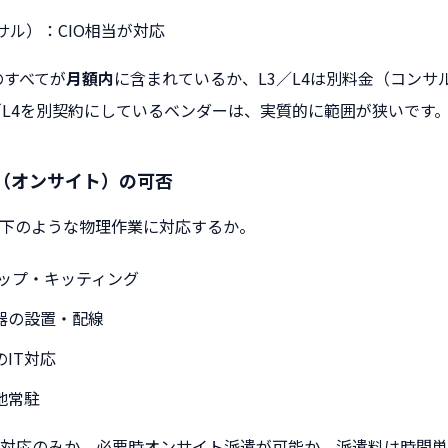
サル）：CIO相当が対応
のすべてが
月額内
に含まれているか、L3／L4は別料金（コンサ
／L4を別契約にしているベンダーは、実質的に範囲が狭いです
（オンサイト）の可否
下のような物理作業に対応するか。
アップ・キッティング
器の設置・配線
IT対応
地常駐
対応のみか、必要時オンサイト派遣が可能か。派遣料は時間単