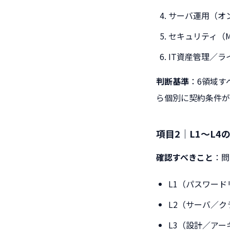
サーバ運用（オン
セキュリティ（M
IT資産管理／ラ
判断基準
：6領域す
ら個別に契約条件が
項目2｜L1〜L4
確認すべきこと
：問
L1（パスワー
L2（サーバ／
L3（設計／ア