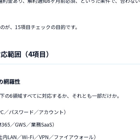
違約金あり、解約通知6ヶ月前必須、といった条件で、合わな
のが、15項目チェックの目的です。
対応範囲（4項目）
の網羅性
下の6領域すべてに対応するか、それとも一部だけか。
PC／パスワード／アカウント）
65／GWS／業務SaaS）
内LAN／Wi-Fi／VPN／ファイアウォール）