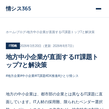
情シス
365
ホーム
›
ブログ
›
地方中小企業が直面するIT課題トップ7と解決策
IT戦略
2026年3月20日
（更新: 2026年8月7日）
地方中小企業が直面するIT課題ト
ップ7と解決策
#地方企業
#中小企業
#IT課題
#DX推進
#ひとり情シス
地方の中小企業は、都市部の企業とは異なるIT課題に直
面しています。IT人材の採用難、限られたベンダー選択