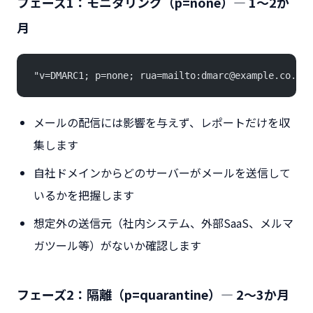
フェーズ1：モニタリング（p=none）— 1〜2か
月
"v=DMARC1; p=none; rua=mailto:dmarc@example.co.jp;
メールの配信には影響を与えず、レポートだけを収
集します
自社ドメインからどのサーバーがメールを送信して
いるかを把握します
想定外の送信元（社内システム、外部SaaS、メルマ
ガツール等）がないか確認します
フェーズ2：隔離（p=quarantine）— 2〜3か月