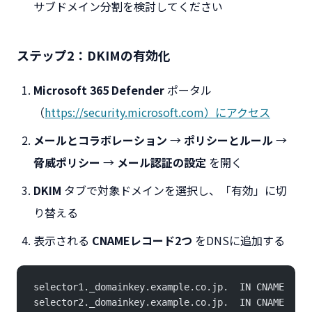
サブドメイン分割を検討してください
ステップ2：DKIMの有効化
Microsoft 365 Defender
ポータル
（
https://security.microsoft.com）にアクセス
メールとコラボレーション
→
ポリシーとルール
→
脅威ポリシー
→
メール認証の設定
を開く
DKIM
タブで対象ドメインを選択し、「有効」に切
り替える
表示される
CNAMEレコード2つ
をDNSに追加する
selector1._domainkey.example.co.jp.  IN CNAME  sel
selector2._domainkey.example.co.jp.  IN CNAME  sel