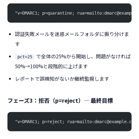
"v=DMARC1; p=quarantine; rua=mailto:dmarc@example.
認証失敗メールを迷惑メールフォルダに振り分けま
す
で全体の25%から開始し、問題がなければ
pct=25
50%→100%と段階的に上げます
レポートで誤検知がないか継続監視します
フェーズ3：拒否（p=reject）— 最終目標
"v=DMARC1; p=reject; rua=mailto:dmarc@example.co.j