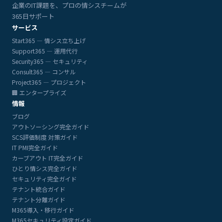
企業のIT課題を、プロの情シスチームが
365日サポート
サービス
Start365 — 情シス立ち上げ
Support365 — 運用代行
Security365 — セキュリティ
Consult365 — コンサル
Project365 — プロジェクト
🏢 エンタープライズ
情報
ブログ
アウトソーシング完全ガイド
SCS評価制度 対策ガイド
IT PMI完全ガイド
カーブアウト IT完全ガイド
ひとり情シス完全ガイド
セキュリティ完全ガイド
テナント統合ガイド
テナント分離ガイド
M365導入・移行ガイド
M365セキュリティ設定ガイド