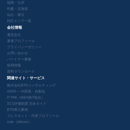
福岡・九州
札幌・北海道
仙台・東北
対応エリア一覧
会社情報
運営会社
著者プロフィール
プライバシーポリシー
お問い合わせ
パートナー募集
採用情報
資料ダウンロード
関連サイト・サービス
株式会社BTNコンサルティング
AI365 — AI実装・自動化
IT PMI（M&A後IT統合）
SCS評価制度 完全ガイド
BTN導入事例
プレスキット・代表プロフィール
note（btncon）