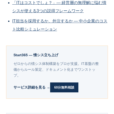
「ITはコストでしょ？」― 経営層の無理解に悩む情
シスが使える3つの説得フレームワーク
IT担当を採用するか、外注するか ― 中小企業のコス
ト比較シミュレーション
Start365 — 情シス立ち上げ
ゼロからの情シス体制構築をプロが支援。IT基盤の整
備からルール策定、ドキュメント化までワンストッ
プ。
サービス詳細を見る →
60分無料相談