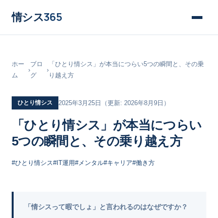
情シス
365
ホー
ブロ
「ひとり情シス」が本当につらい5つの瞬間と、その乗
›
›
ム
グ
り越え方
ひとり情シス
2025年3月25日
（更新: 2026年8月9日）
「ひとり情シス」が本当につらい
5つの瞬間と、その乗り越え方
#ひとり情シス
#IT運用
#メンタル
#キャリア
#働き方
「情シスって暇でしょ」と言われるのはなぜですか？