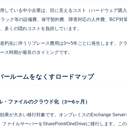
用している中小企業は、目に見えるコスト（ハードウェア購入
・ラック等の設備費、保守契約費、障害対応の人件費、BCP対
、多くの隠れコストを負担しています。
老朽化に伴うリプレース費用は3〜5年ごとに発生します。ク
ース時期が最良のタイミングです。
バールームをなくすロードマップ
ル・ファイルのクラウド化（3〜6ヶ月）
が大きい移行対象です。オンプレミスのExchange ServerをE
）に、ファイルサーバーをSharePoint/OneDriveに移行します