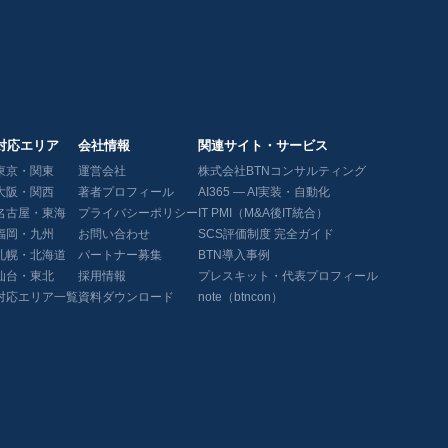
対応エリア
会社情報
関連サイト・サービス
東京・関東
運営会社
株式会社BTNコンサルティング
大阪・関西
著者プロフィール
AI365 — AI実装・自動化
名古屋・東海
プライバシーポリシー
IT PMI（M&A後IT統合）
福岡・九州
お問い合わせ
SCS評価制度 完全ガイド
札幌・北海道
パートナー募集
BTN導入事例
仙台・東北
採用情報
プレスキット・代表プロフィール
対応エリア一覧
資料ダウンロード
note（btncon）