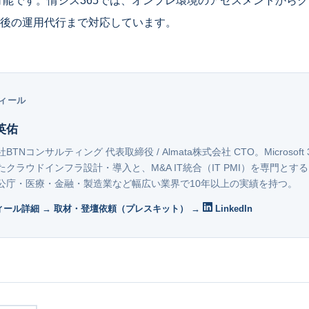
成可能です。情シス365では、オンプレ環境のアセスメントから
後の運用代行まで対応しています。
ィール
英佑
BTNコンサルティング 代表取締役 / Almata株式会社 CTO。Microsoft 
たクラウドインフラ設計・導入と、M&A IT統合（IT PMI）を専門とする
公庁・医療・金融・製造業など幅広い業界で10年以上の実績を持つ。
ィール詳細 →
取材・登壇依頼（プレスキット） →
LinkedIn