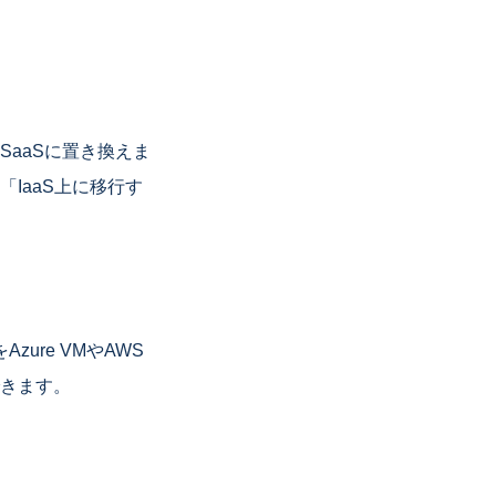
aaSに置き換えま
IaaS上に移行す
ure VMやAWS
できます。