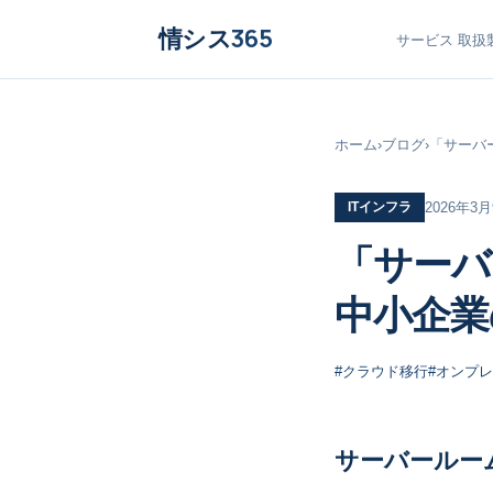
情シス
365
サービス
取扱
ホーム
›
ブログ
›
「サーバ
ITインフラ
2026年3
「サーバ
中小企業
#クラウド移行
#オンプ
サーバールー