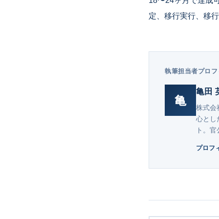
18〜24ヶ月で達
定、移行実行、移行
執筆担当者プロフ
亀田 
亀
株式会社
心とし
ト。官
プロフ