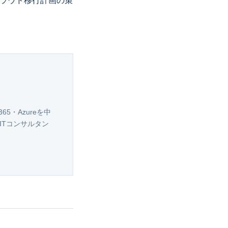
クラウド移行計画の策
365・Azureを中
ITコンサルタン