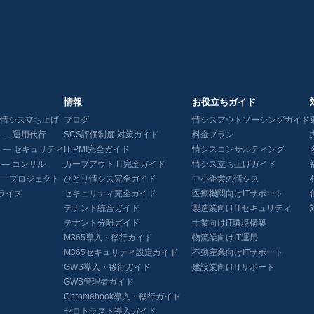
情報
お役立ちガイド
5 — 情シス立ち上げ
ブログ
情シスアウトソーシングガイド
65 — 運用代行
SCS評価制度 対策ガイド
料金プラン
365 — セキュリティ
IT PMI完全ガイド
情シスコンサルティング
65 — コンサル
カーブアウト IT完全ガイド
情シス立ち上げガイド
65 — プロジェクト
ひとり情シス完全ガイド
中小企業の情シス
ライズ
セキュリティ完全ガイド
医療機関向けITサポート
テナント統合ガイド
製造業向けITセキュリティ
テナント分離ガイド
士業向けIT環境構築
M365導入・移行ガイド
物流業向けIT運用
M365セキュリティ設定ガイド
不動産業向けITサポート
GWS導入・移行ガイド
建設業向けITサポート
GWS管理者ガイド
Chromebook導入・移行ガイド
ゼロトラスト導入ガイド