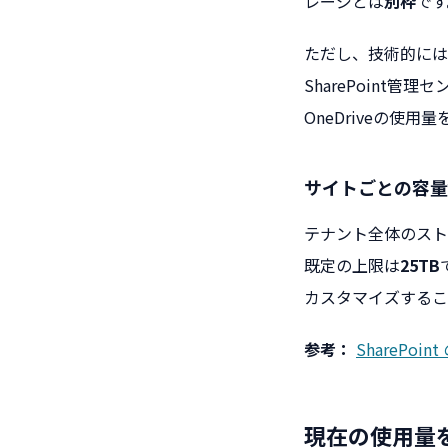
レージとは
別枠
です
ただし、技術的にはOne
SharePoint管
OneDriveの使
サイトごとの容量
テナント全体のスト
既定の上限は
25TB
カスタマイズするこ
参考：
SharePoint 
現在の使用量