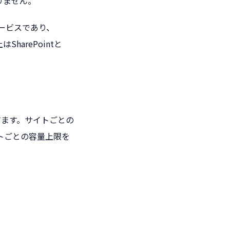
ありません。
れたサービスであり、
harePointと
てます。サイトごとの
トごとの容量上限を