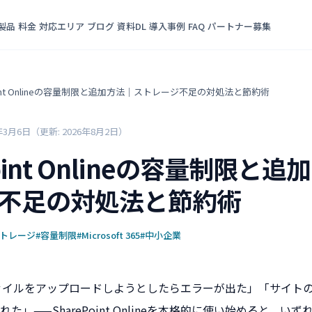
製品
料金
対応エリア
ブログ
資料DL
導入事例
FAQ
パートナー募集
Point Onlineの容量制限と追加方法｜ストレージ不足の対処法と節約術
年3月6日
（更新: 2026年8月2日）
Point Onlineの容量制限と
不足の対処法と節約術
ストレージ
#容量制限
#Microsoft 365
#中小企業
ntにファイルをアップロードしようとしたらエラーが出た」「サイ
た」——SharePoint Onlineを本格的に使い始めると、い