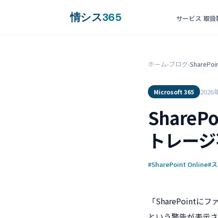
情シス
365
サービス
取扱
ホーム
›
ブログ
›
Share
2026
Microsoft 365
Share
トレージ
#SharePoint Online
#
「SharePoi
という警告が表示され