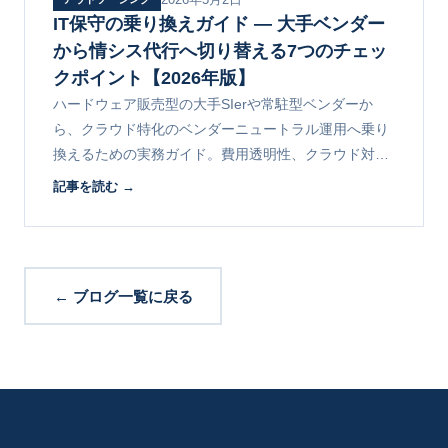
IT保守の乗り換えガイド ― 大手ベンダー
から情シス代行へ切り替える7つのチェッ
クポイント【2026年版】
ハードウェア販売型の大手SIerや常駐型ベンダーか
ら、クラウド特化のベンダーニュートラル運用へ乗り
換えるための実務ガイド。費用透明性、クラウド対
応、セキュリティ、CIO機能の観点で7つの判断軸と移
記事を読む →
行プロセス（60〜90日）を解説します。
← ブログ一覧に戻る