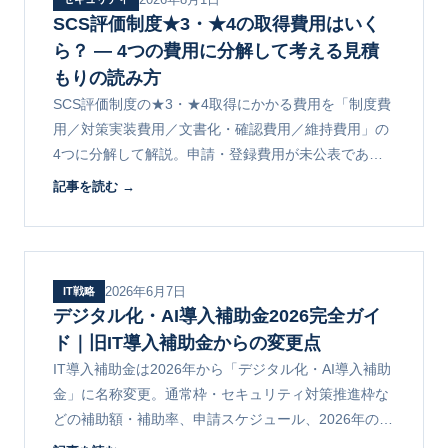
SCS評価制度★3・★4の取得費用はいく
ら？ ― 4つの費用に分解して考える見積
もりの読み方
SCS評価制度の★3・★4取得にかかる費用を「制度費
用／対策実装費用／文書化・確認費用／維持費用」の
4つに分解して解説。申請・登録費用が未公表である
前提を押さえたうえで、30名規模のモデルケース、自
記事を読む →
社対応と外部委託の分岐点、補助金・お助け隊の使い
どころ、費用を抑える原則をまとめます。
2026年6月7日
IT戦略
デジタル化・AI導入補助金2026完全ガイ
ド｜旧IT導入補助金からの変更点
IT導入補助金は2026年から「デジタル化・AI導入補助
金」に名称変更。通常枠・セキュリティ対策推進枠な
どの補助額・補助率、申請スケジュール、2026年の主
な変更点（効果報告の義務化等）、情シス領域（セキ