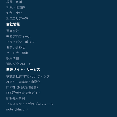
福岡・九州
札幌・北海道
仙台・東北
対応エリア一覧
会社情報
運営会社
著者プロフィール
プライバシーポリシー
お問い合わせ
パートナー募集
採用情報
資料ダウンロード
関連サイト・サービス
株式会社BTNコンサルティング
AI365 — AI実装・自動化
IT PMI（M&A後IT統合）
SCS評価制度 完全ガイド
BTN導入事例
プレスキット・代表プロフィール
note（btncon）