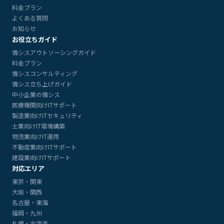
料金プラン
よくある質問
お知らせ
お役立ちガイド
情シスアウトソーシングガイド
料金プラン
情シスコンサルティング
情シス立ち上げガイド
中小企業の情シス
医療機関向けITサポート
製造業向けITセキュリティ
士業向けIT環境構築
物流業向けIT運用
不動産業向けITサポート
建設業向けITサポート
対応エリア
東京・関東
大阪・関西
名古屋・東海
福岡・九州
札幌・北海道