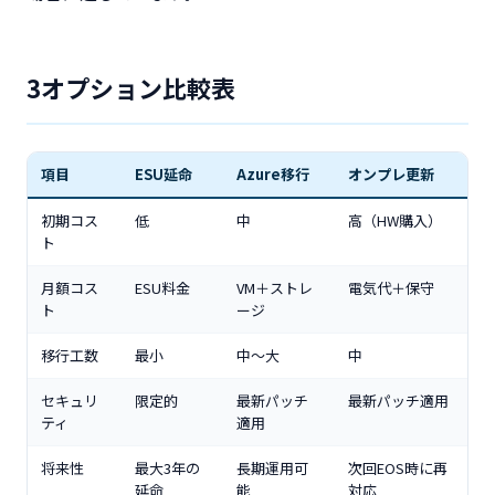
3オプション比較表
項目
ESU延命
Azure移行
オンプレ更新
初期コス
低
中
高（HW購入）
ト
月額コス
ESU料金
VM＋ストレ
電気代＋保守
ト
ージ
移行工数
最小
中〜大
中
セキュリ
限定的
最新パッチ
最新パッチ適用
ティ
適用
将来性
最大3年の
長期運用可
次回EOS時に再
延命
能
対応