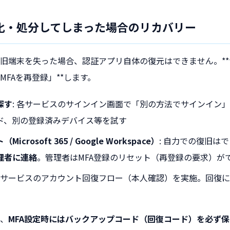
化・処分してしまった場合のリカバリー
旧端末を失った場合、認証アプリ自体の復元はできません。*
FAを再登録」**します。
探す
: 各サービスのサインイン画面で「別の方法でサインイン」
ド、別の登録済みデバイス等を試す
crosoft 365 / Google Workspace）
: 自力での復旧は
理者に連絡
。管理者はMFA登録のリセット（再登録の要求）が
 各サービスのアカウント回復フロー（本人確認）を実施。回復
、
MFA設定時にはバックアップコード（回復コード）を必ず