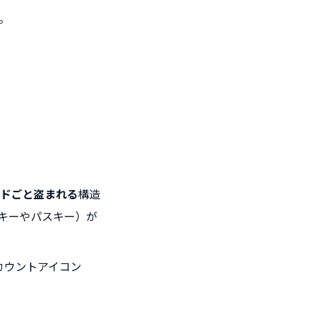
。
る
ードごと盗まれる
構造
理キーやパスキー）が
カウントアイコン