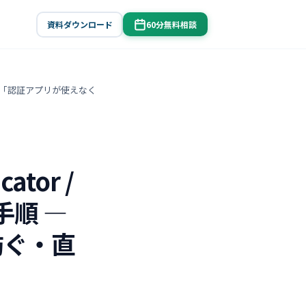
資料ダウンロード
60分無料相談
順 ― 「認証アプリが使えなく
ator /
手順 ―
防ぐ・直