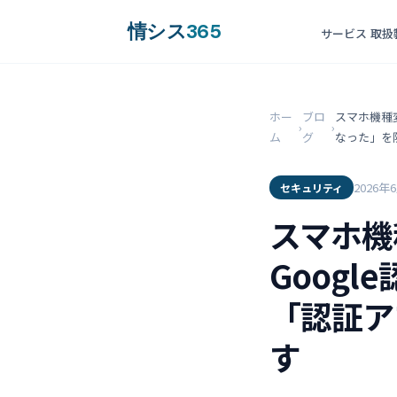
情シス
365
サービス
取扱
ホー
ブロ
スマホ機種変更
›
›
ム
グ
なった」を
2026年
セキュリティ
スマホ機種変
Goog
「認証ア
す