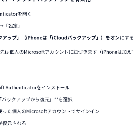
henticatorを開く
 →「設定」
アップ」（iPhoneは「iCloudバックアップ」）をオン
にす
は個人のMicrosoftアカウントに紐づきます（iPhoneは加えて
ft Authenticatorをインストール
「バックアップから復元」**を選択
った個人のMicrosoftアカウントでサインイン
が復元される