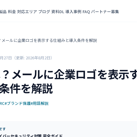
製品
料金
対応エリア
ブログ
資料DL
導入事例
FAQ
パートナー募集
とは？メールに企業ロゴを表示する仕組みと導入条件を解説
6月27日
（更新: 2026年8月2日）
とは？メールに企業ロゴを表示
条件を解説
RC
#ブランド保護
#用語解説
です
イバーセキュリティ対策 完全ガイド