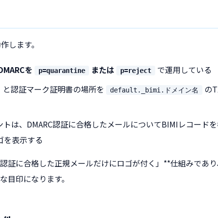
動作します。
DMARCを
または
で運用している
p=quarantine
p=reject
G）と認証マーク証明書の場所を
のT
default._bimi.ドメイン名
トは、DMARC認証に合格したメールについてBIMIレコード
ゴを表示する
**「認証に合格した正規メールだけにロゴが付く」**仕組みであ
な目印になります。