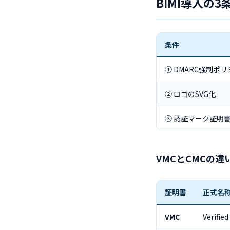
BIMI導入の3
条件
① DMARC強制ポリ
② ロゴのSVG化
③ 認証マーク証明
VMCとCMCの違
証明書
正式名
VMC
Verifi