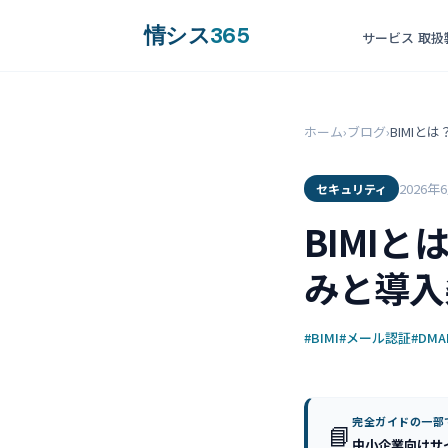
情シス
365
サービス
取扱
ホーム
›
ブログ
›
BIMI
2026年
セキュリティ
BIMI
みと導入
#BIMI
#メール認証
#DMA
完全ガイドの一部
📘
中小企業向けサ