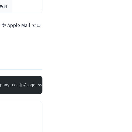
も可
pple Mail でロ
pany.co.jp/logo.svg; a=https://your-company.co.jp/vmc.pe