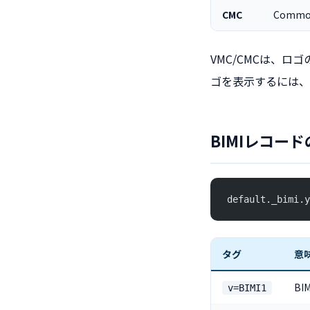
CMC
Common 
VMC/CMCは、ロゴ
ゴを表示するには、
BIMIレコード
default._bimi.y
タグ
意
B
v=BIMI1