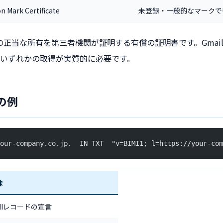
Mark Certificate
未登録・一般的なマークで
の正当な所有を第三者機関が証明する有償の証明書です。Gmail や A
いずれかの取得が実質的に必要です。
の例
our-company.co.jp.  IN TXT  "v=BIMI1; l=https://your-com
味
IMIレコードの宣言