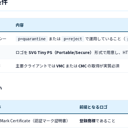
条件
内容
シー
または
で運用していること（
p=quarantine
p=reject
ロゴを
SVG Tiny PS（Portable/Secure）
形式で用意し、HT
書
主要クライアントでは
VMC
または
CMC
の取得が実質必須
い
称
前提となるロゴ
ed Mark Certificate（認証マーク証明書）
登録商標
であること