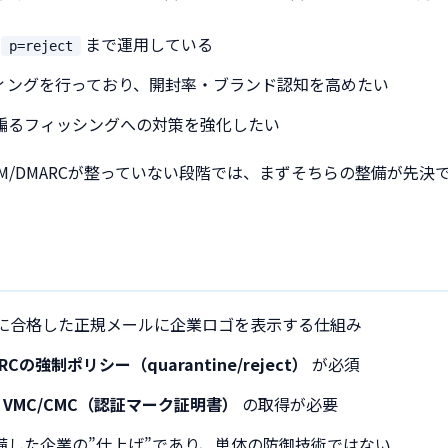
を
まで運用している
p=reject
ィングを行っており、開封率・ブランド認知を高めたい
騙るフィッシングへの対策を強化したい
KIM/DMARCが整っていない段階では、まずそちらの整備が先決
認証に合格した正規メールに企業ロゴを表示する仕組み
RCの強制ポリシー（quarantine/reject）
が必須
と
VMC/CMC（認証マーク証明書）
の取得が必要
備した企業の”仕上げ”であり、単体の防御技術ではない