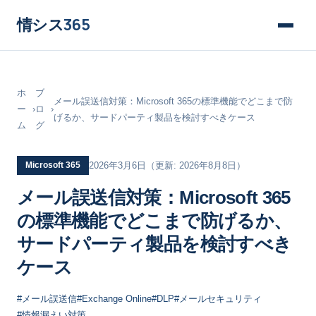
情シス
365
ホ
ブ
メール誤送信対策：Microsoft 365の標準機能でどこまで防
ー
›
ロ
›
げるか、サードパーティ製品を検討すべきケース
ム
グ
Microsoft 365
2026年3月6日
（更新: 2026年8月8日）
メール誤送信対策：Microsoft 365
の標準機能でどこまで防げるか、
サードパーティ製品を検討すべき
ケース
#メール誤送信
#Exchange Online
#DLP
#メールセキュリティ
#情報漏えい対策