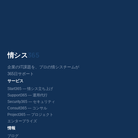
情シス
365
企業のIT課題を、プロの情シスチームが
365日サポート
サービス
Start365 — 情シス立ち上げ
Support365 — 運用代行
Security365 — セキュリティ
Consult365 — コンサル
Project365 — プロジェクト
エンタープライズ
情報
ブログ