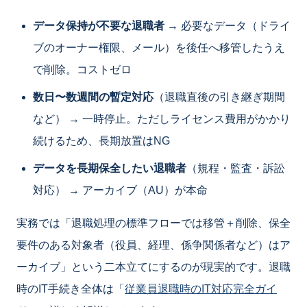
データ保持が不要な退職者
→ 必要なデータ（ドライ
ブのオーナー権限、メール）を後任へ移管したうえ
で削除。コストゼロ
数日〜数週間の暫定対応
（退職直後の引き継ぎ期間
など） → 一時停止。ただしライセンス費用がかかり
続けるため、長期放置はNG
データを長期保全したい退職者
（規程・監査・訴訟
対応） → アーカイブ（AU）が本命
実務では「退職処理の標準フローでは移管＋削除、保全
要件のある対象者（役員、経理、係争関係者など）はア
ーカイブ」という二本立てにするのが現実的です。退職
時のIT手続き全体は「
従業員退職時のIT対応完全ガイ