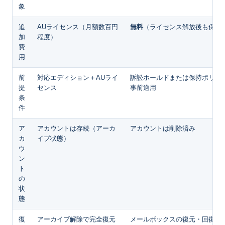
象
追
AUライセンス（月額数百円
無料
（ライセンス解放後も保持
加
程度）
費
用
前
対応エディション＋AUライ
訴訟ホールドまたは保持ポリシ
提
センス
事前適用
条
件
ア
アカウントは存続（アーカ
アカウントは削除済み
カ
イブ状態）
ウ
ン
ト
の
状
態
復
アーカイブ解除で完全復元
メールボックスの復元・回復操