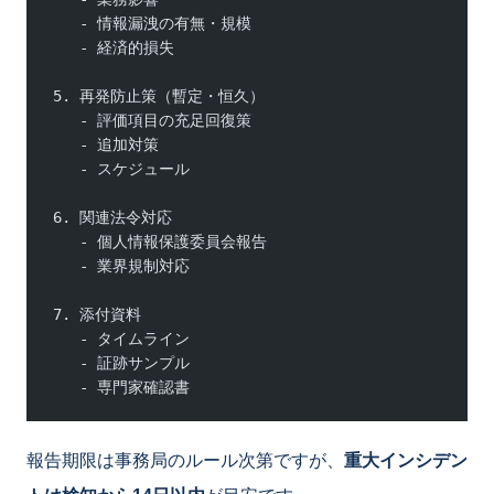
   - 情報漏洩の有無・規模
   - 経済的損失
5. 再発防止策（暫定・恒久）
   - 評価項目の充足回復策
   - 追加対策
   - スケジュール
6. 関連法令対応
   - 個人情報保護委員会報告
   - 業界規制対応
7. 添付資料
   - タイムライン
   - 証跡サンプル
   - 専門家確認書
報告期限は事務局のルール次第ですが、
重大インシデン