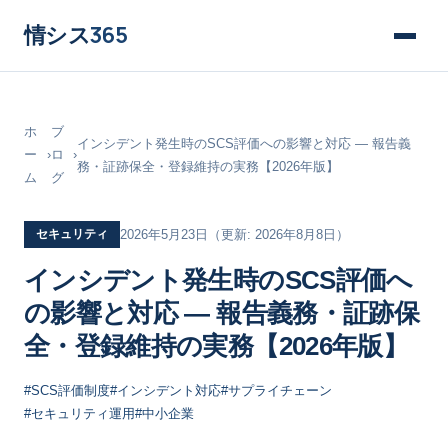
情シス
365
ホ
ブ
インシデント発生時のSCS評価への影響と対応 ― 報告義
ー
›
ロ
›
務・証跡保全・登録維持の実務【2026年版】
ム
グ
セキュリティ
2026年5月23日
（更新: 2026年8月8日）
インシデント発生時のSCS評価へ
の影響と対応 ― 報告義務・証跡保
全・登録維持の実務【2026年版】
#SCS評価制度
#インシデント対応
#サプライチェーン
#セキュリティ運用
#中小企業