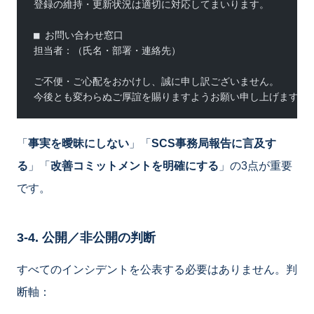
登録の維持・更新状況は適切に対応してまいります。
■ お問い合わせ窓口
担当者：（氏名・部署・連絡先）
ご不便・ご心配をおかけし、誠に申し訳ございません。
今後とも変わらぬご厚誼を賜りますようお願い申し上げます。
「
事実を曖昧にしない
」「
SCS事務局報告に言及す
る
」「
改善コミットメントを明確にする
」の3点が重要
です。
3-4. 公開／非公開の判断
すべてのインシデントを公表する必要はありません。判
断軸：