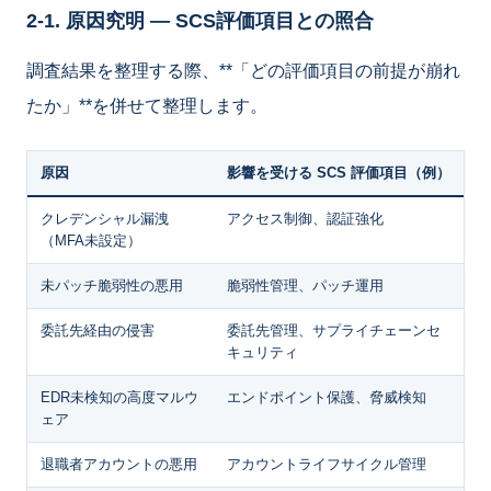
2-1. 原因究明 ― SCS評価項目との照合
調査結果を整理する際、**「どの評価項目の前提が崩れ
たか」**を併せて整理します。
原因
影響を受ける SCS 評価項目（例）
クレデンシャル漏洩
アクセス制御、認証強化
（MFA未設定）
未パッチ脆弱性の悪用
脆弱性管理、パッチ運用
委託先経由の侵害
委託先管理、サプライチェーンセ
キュリティ
EDR未検知の高度マルウ
エンドポイント保護、脅威検知
ェア
退職者アカウントの悪用
アカウントライフサイクル管理