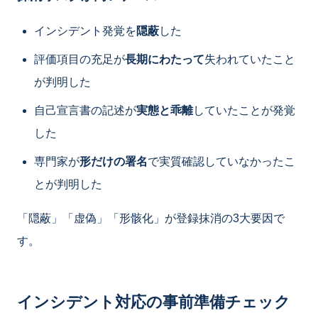
インシデント発覚を
隠蔽
した
評価項目の充足が
長期にわたって
失われていたこと
が判明した
自己宣言書の記述が
実態と乖離
していたことが発覚
した
専門家が
形だけの署名
で実質確認していなかったこ
とが判明した
「隠蔽」「虚偽」「形骸化」が登録抹消の3大要因で
す。
インシデント対応の事前準備チェック