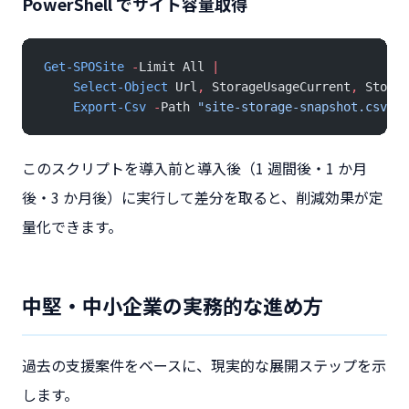
PowerShell でサイト容量取得
Get-SPOSite
 -
Limit All 
|
    Select-Object
 Url
,
 StorageUsageCurrent
,
 Storag
    Export-Csv
 -
Path 
"site-storage-snapshot.csv"
 -
このスクリプトを導入前と導入後（1 週間後・1 か月
後・3 か月後）に実行して差分を取ると、削減効果が定
量化できます。
中堅・中小企業の実務的な進め方
過去の支援案件をベースに、現実的な展開ステップを示
します。