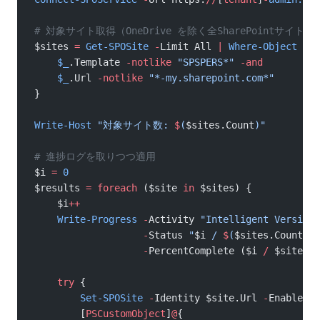
# 対象サイト取得（OneDrive を除く全SharePointサイト）
$sites 
=
 Get-SPOSite
 -
Limit All 
|
 Where-Object
 {
    $_
.Template 
-notlike
 "SPSPERS*"
 -and
    $_
.Url 
-notlike
 "*-my.sharepoint.com*"
}
Write-Host
 "対象サイト数: 
$
(
$sites.Count
)
"
# 進捗ログを取りつつ適用
$i 
=
 0
$results 
=
 foreach
 ($site 
in
 $sites) {
    $i
++
    Write-Progress
 -
Activity 
"Intelligent Versio
                   -
Status 
"
$i
 / 
$
(
$sites.Count
)
: 
                   -
PercentComplete ($i 
/
 $sites.C
    try
 {
        Set-SPOSite
 -
Identity $site.Url 
-
EnableAut
        [
PSCustomObject
]
@
{