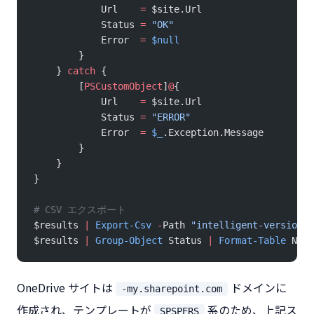
            Url    
=
 $site.Url
            Status 
=
 "OK"
            Error  
=
 $null
        }
    } 
catch
 {
        [
PSCustomObject
]
@
{
            Url    
=
 $site.Url
            Status 
=
 "ERROR"
            Error  
=
 $_
.Exception.Message
        }
    }
}
# CSV エクスポート
$results 
|
 Export-Csv
 -
Path 
"intelligent-versionin
$results 
|
 Group-Object
 Status 
|
 Format-Table
 Name
OneDrive サイトは
ドメインに
-my.sharepoint.com
作成され、テンプレートが
系のため、上記ス
SPSPERS