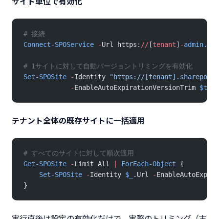
サイト単位で有効化
# 接続
Connect-SPOService
 -
Url https:
//
[
tenant
]
-
admin.sha
# 1サイトに対して自動バージョントリミングを有効化
Set-SPOSite
 -
Identity 
"https://[tenant].sharepoint
            -
EnableAutoExpirationVersionTrim 
$true
テナント全体の既存サイトに一括適用
# すべてのサイトに対して順次適用
Get-SPOSite
 -
Limit All 
|
 ForEach-Object
 {
    Set-SPOSite
 -
Identity 
$_
.Url 
-
EnableAutoExpira
}
実行直後は設定の有効化だけで、実際のトリミング（古