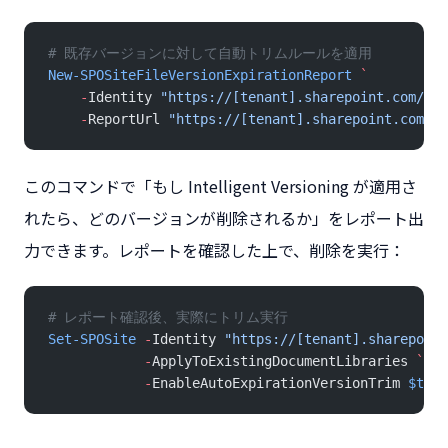
# 既存バージョンに対して自動トリムルールを適用
New-SPOSiteFileVersionExpirationReport
 `
    -
Identity 
"https://[tenant].sharepoint.com/sit
    -
ReportUrl 
"https://[tenant].sharepoint.com/si
このコマンドで「もし Intelligent Versioning が適用さ
れたら、どのバージョンが削除されるか」をレポート出
力できます。レポートを確認した上で、削除を実行：
# レポート確認後、実際にトリム実行
Set-SPOSite
 -
Identity 
"https://[tenant].sharepoint
            -
ApplyToExistingDocumentLibraries 
`
            -
EnableAutoExpirationVersionTrim 
$true