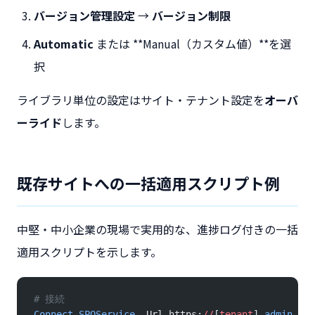
バージョン管理設定
→
バージョン制限
Automatic
または **Manual（カスタム値）**を選
択
ライブラリ単位の設定はサイト・テナント設定を
オーバ
ーライド
します。
既存サイトへの一括適用スクリプト例
中堅・中小企業の現場で実用的な、進捗ログ付きの一括
適用スクリプトを示します。
# 接続
Connect-SPOService
 -
Url https:
//
[
tenant
]
-
admin.sha