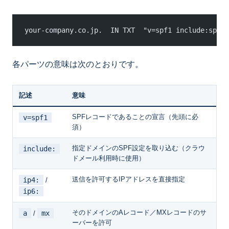
your-company.co.jp.  IN TXT  "v=spf1 include:spf.p
各パーツの意味は次のとおりです。
記述
意味
SPFレコードであることの宣言（先頭に必
v=spf1
須）
指定ドメインのSPF設定を取り込む（クラウ
include:
ドメール利用時に使用）
送信を許可するIPアドレスを直接指定
ip4:
/
ip6:
そのドメインのAレコード／MXレコードのサ
a
mx
/
ーバーを許可