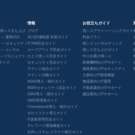
情報
お役立ちガイド
5 — 情シス立ち上げ
ブログ
情シスアウトソーシングガイド
65 — 運用代行
SCS評価制度 対策ガイド
料金プラン
365 — セキュリティ
IT PMI完全ガイド
情シスコンサルティング
65 — コンサル
カーブアウト IT完全ガイド
情シス立ち上げガイド
65 — プロジェクト
ひとり情シス完全ガイド
中小企業の情シス
ライズ
セキュリティ完全ガイド
医療機関向けITサポート
テナント統合ガイド
製造業向けITセキュリティ
テナント分離ガイド
士業向けIT環境構築
M365導入・移行ガイド
物流業向けIT運用
M365セキュリティ設定ガイド
不動産業向けITサポート
GWS導入・移行ガイド
建設業向けITサポート
GWS管理者ガイド
Chromebook導入・移行ガイド
ゼロトラスト導入ガイド
IT資産管理完全ガイド
テレワーク環境構築ガイド
社内システム クラウド移行ガイド