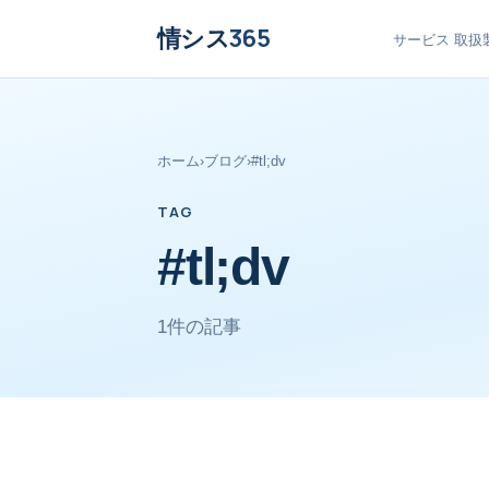
情シス
365
サービス
取扱
ホーム
›
ブログ
›
#tl;dv
TAG
#tl;dv
1件の記事