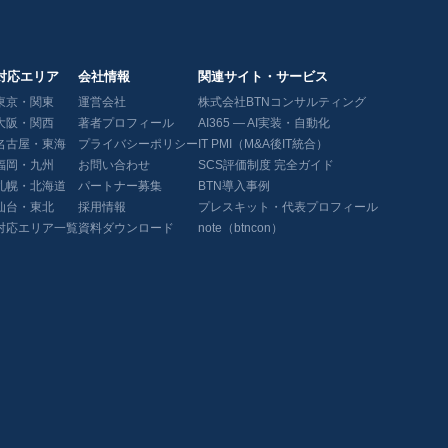
対応エリア
会社情報
関連サイト・サービス
東京・関東
運営会社
株式会社BTNコンサルティング
大阪・関西
著者プロフィール
AI365 — AI実装・自動化
名古屋・東海
プライバシーポリシー
IT PMI（M&A後IT統合）
福岡・九州
お問い合わせ
SCS評価制度 完全ガイド
札幌・北海道
パートナー募集
BTN導入事例
仙台・東北
採用情報
プレスキット・代表プロフィール
対応エリア一覧
資料ダウンロード
note（btncon）