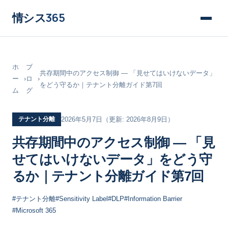
情シス
365
ホ
ブ
共存期間中のアクセス制御 ― 「見せてはいけないデータ」
ー
›
ロ
›
をどう守るか｜テナント分離ガイド第7回
ム
グ
テナント分離
2026年5月7日
（更新: 2026年8月9日）
共存期間中のアクセス制御 ― 「見
せてはいけないデータ」をどう守
るか｜テナント分離ガイド第7回
#テナント分離
#Sensitivity Label
#DLP
#Information Barrier
#Microsoft 365