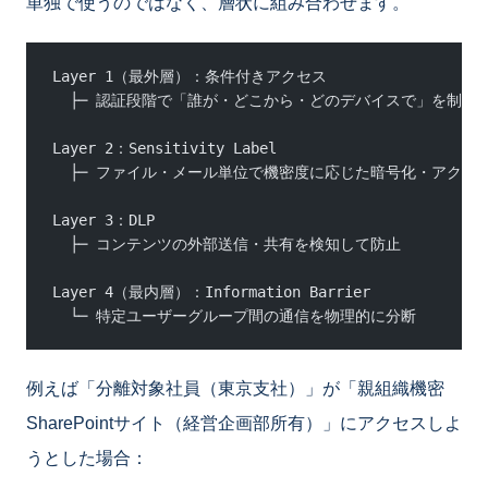
単独で使うのではなく、層状に組み合わせます。
Layer 1（最外層）：条件付きアクセス
  ├─ 認証段階で「誰が・どこから・どのデバイスで」を制御
Layer 2：Sensitivity Label
  ├─ ファイル・メール単位で機密度に応じた暗号化・アクセ
Layer 3：DLP
  ├─ コンテンツの外部送信・共有を検知して防止
Layer 4（最内層）：Information Barrier
  └─ 特定ユーザーグループ間の通信を物理的に分断
例えば「分離対象社員（東京支社）」が「親組織機密
SharePointサイト（経営企画部所有）」にアクセスしよ
うとした場合：