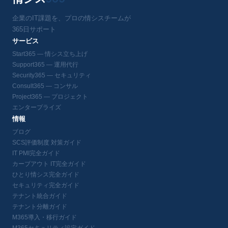
企業のIT課題を、プロの情シスチームが
365日サポート
サービス
Start365 — 情シス立ち上げ
Support365 — 運用代行
Security365 — セキュリティ
Consult365 — コンサル
Project365 — プロジェクト
エンタープライズ
情報
ブログ
SCS評価制度 対策ガイド
IT PMI完全ガイド
カーブアウト IT完全ガイド
ひとり情シス完全ガイド
セキュリティ完全ガイド
テナント統合ガイド
テナント分離ガイド
M365導入・移行ガイド