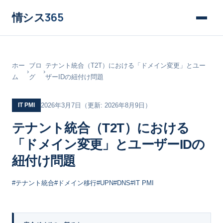
情シス
365
ホー
ブロ
テナント統合（T2T）における「ドメイン変更」とユー
›
›
ム
グ
ザーIDの紐付け問題
IT PMI
2026年3月7日
（更新: 2026年8月9日）
テナント統合（T2T）における
「ドメイン変更」とユーザーIDの
紐付け問題
#テナント統合
#ドメイン移行
#UPN
#DNS
#IT PMI