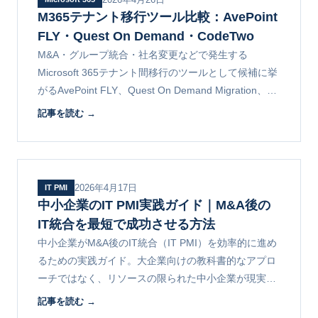
M365テナント移行ツール比較：AvePoint
FLY・Quest On Demand・CodeTwo
M&A・グループ統合・社名変更などで発生する
Microsoft 365テナント間移行のツールとして候補に挙
がるAvePoint FLY、Quest On Demand Migration、
CodeTwoの3製品を、対応データ範囲・移行方式・運
記事を読む →
用面で比較し、実務での選定基準を解説します。
2026年4月17日
IT PMI
中小企業のIT PMI実践ガイド｜M&A後の
IT統合を最短で成功させる方法
中小企業がM&A後のIT統合（IT PMI）を効率的に進め
るための実践ガイド。大企業向けの教科書的なアプロ
ーチではなく、リソースの限られた中小企業が現実的
に取り組める方法を、費用感・期間・優先順位ととも
記事を読む →
に解説します。