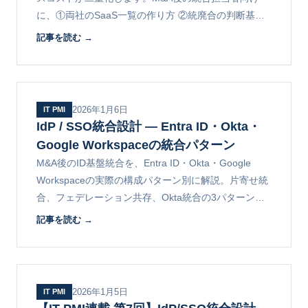
に、①両社のSaaS一覧の作り方 ②統廃合の判断基準
③移行計画とコスト削減効果の可視化を解説します。
記事を読む →
連載第9回。
2026年1月6日
IT PMI
IdP / SSO統合設計 ― Entra ID・Okta・
Google Workspaceの統合パターン
M&A後のID基盤統合を、Entra ID・Okta・Google
Workspaceの実際の構成パターン別に解説。片寄せ統
合、フェデレーション共存、Okta統合の3パターンの
選び方と移行手順をまとめます。
記事を読む →
2026年1月5日
IT PMI