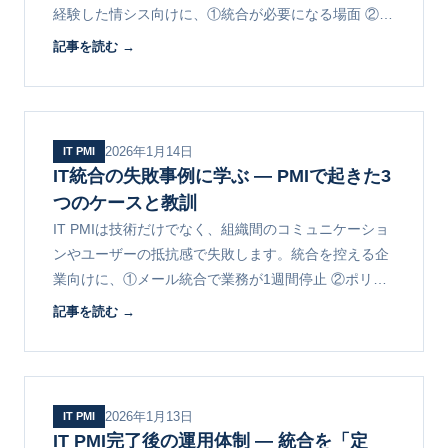
経験した情シス向けに、①統合が必要になる場面 ②対
象となるデータと設定の範囲 ③プロジェクトの流れと
記事を読む →
期間を解説します。
2026年1月14日
IT PMI
IT統合の失敗事例に学ぶ ― PMIで起きた3
つのケースと教訓
IT PMIは技術だけでなく、組織間のコミュニケーショ
ンやユーザーの抵抗感で失敗します。統合を控える企
業向けに、①メール統合で業務が1週間停止 ②ポリシ
ー統一への猛反発 ③SaaS整理でのデータ消失の3事例
記事を読む →
を解説します。
2026年1月13日
IT PMI
IT PMI完了後の運用体制 ― 統合を「定