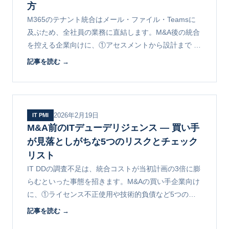
方
M365のテナント統合はメール・ファイル・Teamsに
及ぶため、全社員の業務に直結します。M&A後の統合
を控える企業向けに、①アセスメントから設計まで ②
移行実施の進め方 ③ドメイン切替と安定化を6ヶ月の
記事を読む →
事例で解説します。
2026年2月19日
IT PMI
M&A前のITデューデリジェンス ― 買い手
が見落としがちな5つのリスクとチェック
リスト
IT DDの調査不足は、統合コストが当初計画の3倍に膨
らむといった事態を招きます。M&Aの買い手企業向け
に、①ライセンス不正使用や技術的負債など5つのリ
スク ②IT DDの進め方 ③実務で使えるチェックリスト
記事を読む →
を解説します。