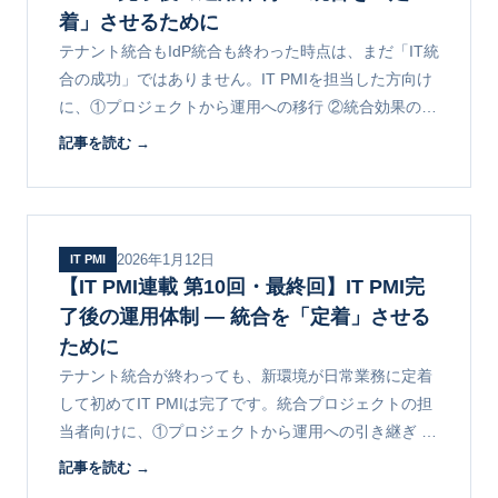
着」させるために
テナント統合もIdP統合も終わった時点は、まだ「IT統
合の成功」ではありません。IT PMIを担当した方向け
に、①プロジェクトから運用への移行 ②統合効果のモ
ニタリングとKPI ③統合後によくある落とし穴を解説
記事を読む →
します。
2026年1月12日
IT PMI
【IT PMI連載 第10回・最終回】IT PMI完
了後の運用体制 ― 統合を「定着」させる
ために
テナント統合が終わっても、新環境が日常業務に定着
して初めてIT PMIは完了です。統合プロジェクトの担
当者向けに、①プロジェクトから運用への引き継ぎ ②
運用体制の設計パターン ③定着させる5つの施策を解
記事を読む →
説します。連載最終回。