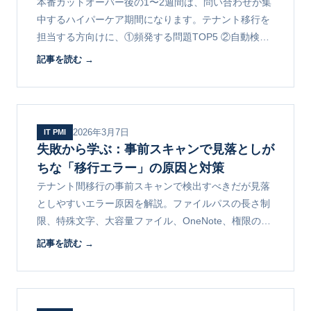
本番カットオーバー後の1〜2週間は、問い合わせが集
中するハイパーケア期間になります。テナント移行を
担当する方向けに、①頻発する問題TOP5 ②自動検証
の3レイヤー ③ユーザーセルフチェックとエスカレー
記事を読む →
ション設計を解説します。
2026年3月7日
IT PMI
失敗から学ぶ：事前スキャンで見落としが
ちな「移行エラー」の原因と対策
テナント間移行の事前スキャンで検出すべきだが見落
としやすいエラー原因を解説。ファイルパスの長さ制
限、特殊文字、大容量ファイル、OneNote、権限の継
承切れなど、現場で頻出する問題と対策をまとめま
記事を読む →
す。