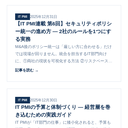
2025年12月31日
IT PMI
【IT PMI連載 第6回】セキュリティポリシ
ー統一の進め方 ― 2社のルールを1つにす
る実務
M&A後のポリシー統一は「厳しい方に合わせる」だけ
では現場が回りません。統合を担当するIT部門向け
に、①両社の現状を可視化する方法 ②リスクベースの
優先順位づけ ③段階的な適用と社員への伝え方を解説
記事を読む →
します。連載第6回。
2025年12月30日
IT PMI
IT PMIの予算と体制づくり ― 経営層を巻
き込むための実践ガイド
IT PMIが「IT部門の仕事」に矮小化されると、予算も