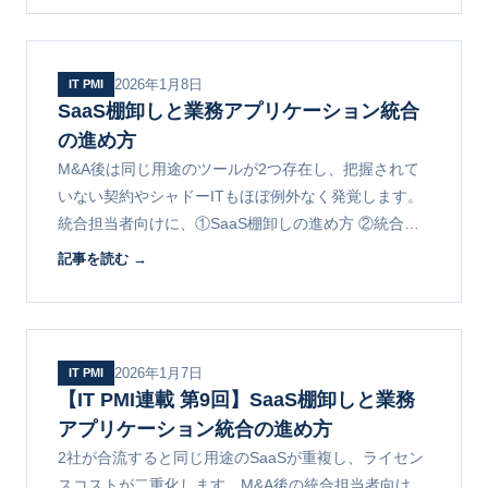
2026年1月8日
IT PMI
SaaS棚卸しと業務アプリケーション統合
の進め方
M&A後は同じ用途のツールが2つ存在し、把握されて
いない契約やシャドーITもほぼ例外なく発覚します。
統合担当者向けに、①SaaS棚卸しの進め方 ②統合の
判断基準 ③移行の実行とコスト削減のポイントを解説
記事を読む →
します。
2026年1月7日
IT PMI
【IT PMI連載 第9回】SaaS棚卸しと業務
アプリケーション統合の進め方
2社が合流すると同じ用途のSaaSが重複し、ライセン
スコストが二重化します。M&A後の統合担当者向け