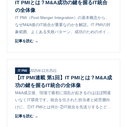
IT PMIとは？M&A成功の鍵を握るIT統合
の全体像
IT PMI（Post-Merger Integration）の基本概念から、
なぜM&A後のIT統合が重要なのかを解説。IT PMIの対
象範囲、よくある失敗パターン、成功のためのポイン
トを経営者・情シス担当者向けにまとめます。
記事を読む →
2025年12月25日
IT PMI
【IT PMI連載 第1回】IT PMIとは？M&A成
功の鍵を握るIT統合の全体像
M&A成立後、現場で最初に混乱が起きるのはほぼ間違
いなくIT環境です。統合を任された担当者と経営層向
けに、①IT PMIとは何か ②IT統合を先送りするとどう
なるか ③4つのフェーズで見る全体像を解説します。
記事を読む →
連載第1回。