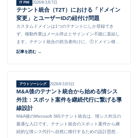
2026年3月7日
IT PMI
テナント統合（T2T）における「ドメイン
変更」とユーザーIDの紐付け問題
カスタムドメインは1つのテナントにしか登録でき
ず、移動作業はメール停止とサインイン不能に直結し
ます。テナント統合の担当者向けに、①ドメイン移動
の手順 ②メール疎通停止を最小化する工夫 ③UPNマ
記事を読む →
ッピング設計を解説します。
2026年3月5日
アウトソーシング
M&A後のテナント統合から始める情シス
外注：スポット案件を継続代行に繋げる導
線設計
M&A後のMicrosoft 365テナント統合は、情シス外注の
最適な入口です。テナント統合のスポット案件から継
続的な情シス代行へ自然に移行するための設計思想