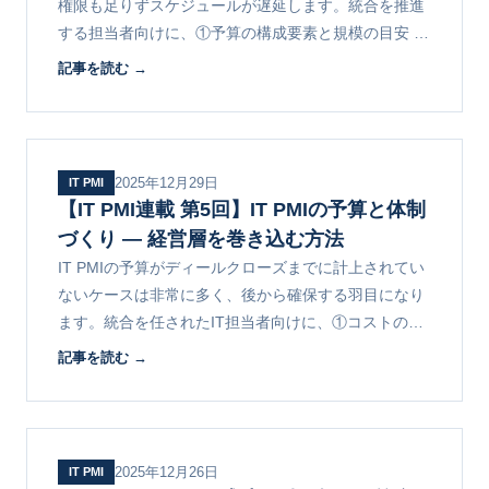
権限も足りずスケジュールが遅延します。統合を推進
する担当者向けに、①予算の構成要素と規模の目安 ②
経営層への説明フレームワーク ③体制と会議体の設計
記事を読む →
を解説します。
2025年12月29日
IT PMI
【IT PMI連載 第5回】IT PMIの予算と体制
づくり ― 経営層を巻き込む方法
IT PMIの予算がディールクローズまでに計上されてい
ないケースは非常に多く、後から確保する羽目になり
ます。統合を任されたIT担当者向けに、①コストの構
造 ②経営層への説明の3フレーム ③予算超過を防ぐル
記事を読む →
ールを解説します。
2025年12月26日
IT PMI