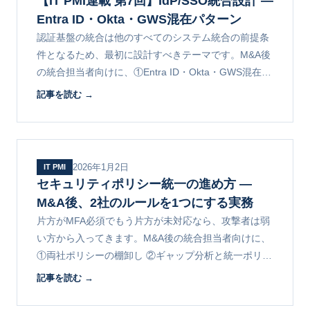
【IT PMI連載 第7回】IdP/SSO統合設計 ―
Entra ID・Okta・GWS混在パターン
認証基盤の統合は他のすべてのシステム統合の前提条
件となるため、最初に設計すべきテーマです。M&A後
の統合担当者向けに、①Entra ID・Okta・GWS混在の
統合パターン ②設計の判断軸 ③移行時の注意点を解
記事を読む →
説します。
2026年1月2日
IT PMI
セキュリティポリシー統一の進め方 ―
M&A後、2社のルールを1つにする実務
片方がMFA必須でもう片方が未対応なら、攻撃者は弱
い方から入ってきます。M&A後の統合担当者向けに、
①両社ポリシーの棚卸し ②ギャップ分析と統一ポリシ
ーの策定 ③段階的な展開とよくある落とし穴を解説し
記事を読む →
ます。