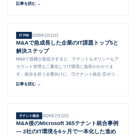
と、テナント統合プロジェクトの全体像を解説しま
記事を読む →
す。
2026年2月22日
IT PMI
M&Aで急成長した企業のIT課題トップ5と
解決ステップ
M&Aで規模が急拡大すると、テナントもポリシーもア
カウント管理も二重化してIT環境に負荷がかかりま
す。統合を担う企業向けに、①テナント統合 ②ポリシ
ー不統一 ③IT資産の可視化など5つの課題と解決ステ
記事を読む →
ップを解説します。
2026年2月22日
テナント統合
M&A後のMicrosoft 365テナント統合事例
― 2社のIT環境を6ヶ月で一本化した進め