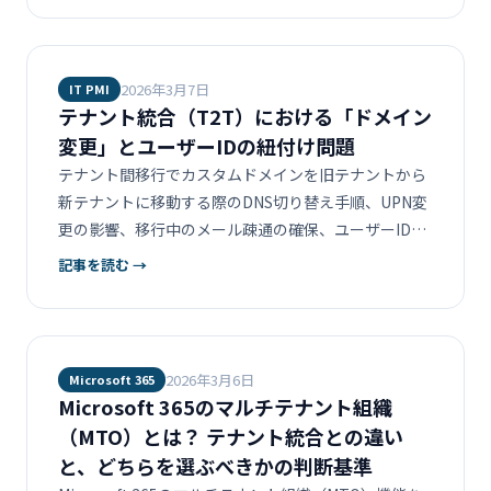
2026年3月7日
IT PMI
テナント統合（T2T）における「ドメイン
変更」とユーザーIDの紐付け問題
テナント間移行でカスタムドメインを旧テナントから
新テナントに移動する際のDNS切り替え手順、UPN変
更の影響、移行中のメール疎通の確保、ユーザーIDマ
ッピングの設計を解説します。
記事を読む →
2026年3月6日
Microsoft 365
Microsoft 365のマルチテナント組織
（MTO）とは？ テナント統合との違い
と、どちらを選ぶべきかの判断基準