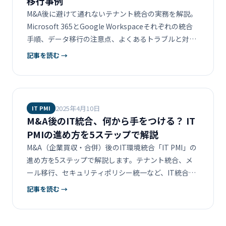
移行事例
M&A後に避けて通れないテナント統合の実務を解説。
Microsoft 365とGoogle Workspaceそれぞれの統合
手順、データ移行の注意点、よくあるトラブルと対策
をまとめます。
記事を読む →
2025年4月10日
IT PMI
M&A後のIT統合、何から手をつける？ IT
PMIの進め方を5ステップで解説
M&A（企業買収・合併）後のIT環境統合「IT PMI」の
進め方を5ステップで解説します。テナント統合、メ
ール移行、セキュリティポリシー統一など、IT統合プ
ロジェクトの全体像が分かります。
記事を読む →