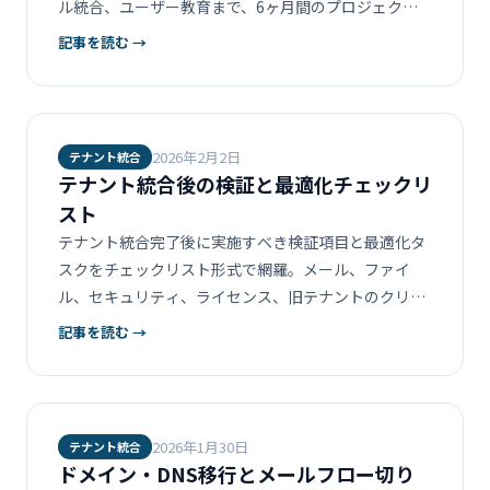
ル統合、ユーザー教育まで、6ヶ月間のプロジェクト
の全体像を解説します。
記事を読む →
2026年2月2日
テナント統合
テナント統合後の検証と最適化チェックリ
スト
テナント統合完了後に実施すべき検証項目と最適化タ
スクをチェックリスト形式で網羅。メール、ファイ
ル、セキュリティ、ライセンス、旧テナントのクリー
ンアップまで。テナント統合ガイドの最終回。
記事を読む →
2026年1月30日
テナント統合
ドメイン・DNS移行とメールフロー切り