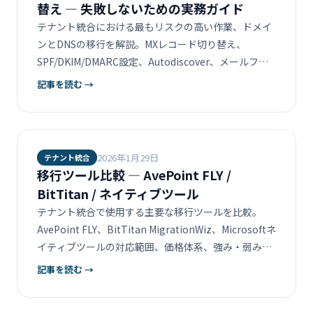
替え ― 失敗しないための実務ガイド
テナント統合における最もリスクの高い作業、ドメイ
ンとDNSの移行を解説。MXレコード切り替え、
SPF/DKIM/DMARC設定、Autodiscover、メールフロ
ー設計の実務手順とトラブル対策。
記事を読む →
2026年1月29日
テナント統合
移行ツール比較 ― AvePoint FLY /
BitTitan / ネイティブツール
テナント統合で使用する主要な移行ツールを比較。
AvePoint FLY、BitTitan MigrationWiz、Microsoftネ
イティブツールの対応範囲、価格体系、強み・弱みを
一覧で解説します。
記事を読む →