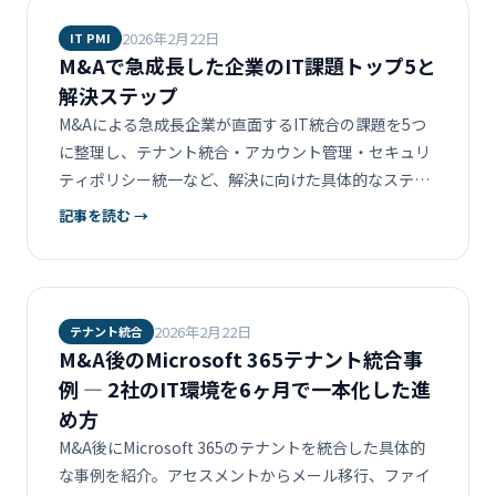
2026年2月22日
IT PMI
M&Aで急成長した企業のIT課題トップ5と
解決ステップ
M&Aによる急成長企業が直面するIT統合の課題を5つ
に整理し、テナント統合・アカウント管理・セキュリ
ティポリシー統一など、解決に向けた具体的なステッ
プを解説します。
記事を読む →
2026年2月22日
テナント統合
M&A後のMicrosoft 365テナント統合事
例 ― 2社のIT環境を6ヶ月で一本化した進
め方
M&A後にMicrosoft 365のテナントを統合した具体的
な事例を紹介。アセスメントからメール移行、ファイ