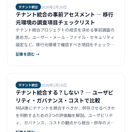
2026年1月20日
テナント統合
テナント統合の事前アセスメント ― 移行
元環境の調査項目チェックリスト
テナント統合プロジェクトの成否を決める事前調査の
進め方。ユーザー・メール・ファイル・セキュリティ
設定など、移行元環境で確認すべき項目をチェックリ
スト形式でまとめます。
記事を読む →
2026年1月16日
テナント統合
テナント統合する？しない？ ― ユーザビ
リティ・ガバナンス・コストで比較
M&A後にテナントを統合すべきか、併存させるべきか
を判断するための3つの評価軸を解説。ユーザビリテ
ィ、ガバナンス、コストの観点から統合・併存のメリ
ット・デメリットを整理します。