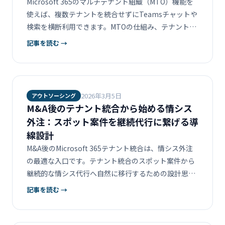
Microsoft 365のマルチテナント組織（MTO）機能を
使えば、複数テナントを統合せずにTeamsチャットや
検索を横断利用できます。MTOの仕組み、テナント統
合との違い、それぞれを選ぶべきケースを解説しま
記事を読む →
す。
2026年3月5日
アウトソーシング
M&A後のテナント統合から始める情シス
外注：スポット案件を継続代行に繋げる導
線設計
M&A後のMicrosoft 365テナント統合は、情シス外注
の最適な入口です。テナント統合のスポット案件から
継続的な情シス代行へ自然に移行するための設計思想
と、テナント統合プロジェクトの全体像を解説しま
記事を読む →
す。