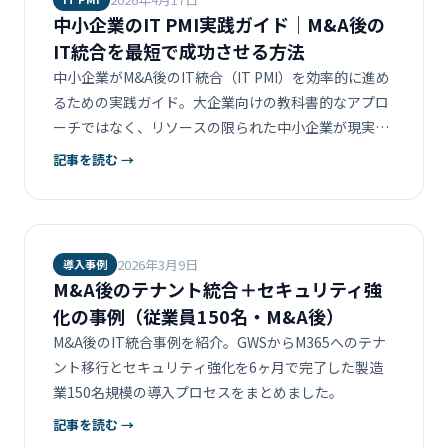
中小企業のIT PMI実践ガイド｜M&A後の
IT統合を最短で成功させる方法
中小企業がM&A後のIT統合（IT PMI）を効率的に進め
るための実践ガイド。大企業向けの教科書的なアプロ
ーチではなく、リソースの限られた中小企業が現実的
に取り組める方法を、費用感・期間・優先順位ととも
記事を読む →
に解説します。
2026年3月9日
導入事例
M&A後のテナント統合＋セキュリティ強
化の事例（従業員150名・M&A後）
M&A後のIT統合事例を紹介。GWSからM365へのテナ
ント移行とセキュリティ強化を6ヶ月で完了した製造
業150名規模の導入プロセスをまとめました。
記事を読む →