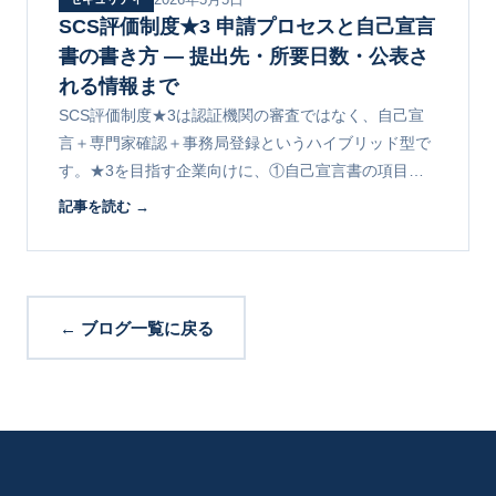
SCS評価制度★3 申請プロセスと自己宣言
書の書き方 ― 提出先・所要日数・公表さ
れる情報まで
SCS評価制度★3は認証機関の審査ではなく、自己宣
言＋専門家確認＋事務局登録というハイブリッド型で
す。★3を目指す企業向けに、①自己宣言書の項目構
成 ②専門家署名の実装 ③提出先と公表される情報を
記事を読む →
解説します。
← ブログ一覧に戻る