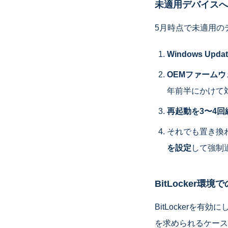
未適用デバイスへ
5月時点で未適用の
Windows Up
OEMファームウェ
年前半にかけて対
再起動を3〜4回
それでも置き換
を設定
して強制
BitLocker
BitLockerを有
を求められるケース