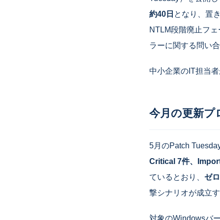
約40日
となり、置
NTLM段階廃止フ
ラーに関する問い合
中小企業のIT担当
今月の更新プ
5月のPatch T
Critical 7件、Impo
ているとおり、
ゼロ
撃シナリオが成立す
対象のWindowsバージ