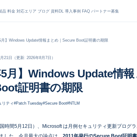
製品
料金
対応エリア
ブログ
資料DL
導入事例
FAQ
パートナー募集
5月】Windows Update情報まとめ｜Secure Boot証明書の期限
5月21日
（更新: 2026年8月7日）
年5月】Windows Update
e Boot証明書の期限
ュリティ
#Patch Tuesday
#Secure Boot
#NTLM
米国時間5月12日）、Microsoft は月例セキュリティ更新プログラム
開しました。今月最大の論点は、
2011年発行のSecure Boot