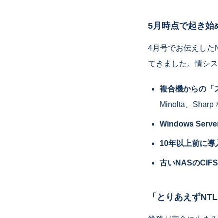
5月時点で起き始
4月号でお伝えした
てきました。情シス
複合機からの「
Minolta、Sh
Windows Se
10年以上前に
古いNASのCIF
「とりあえずNT