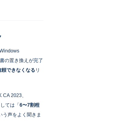
ク
 Windows
明書の置き換えが完了
信頼できなくなる
リ
K CA 2023、
感としては「
6〜7割程
いう声をよく聞きま