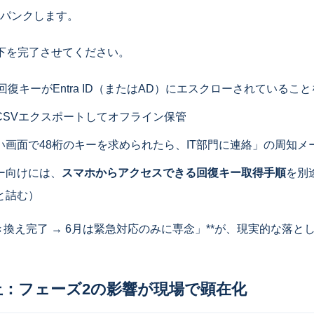
パンクします。
下を完了させてください。
ker回復キーがEntra ID（またはAD）にエスクローされているこ
CSVエクスポートしてオフライン保管
い画面で48桁のキーを求められたら、IT部門に連絡」の周知メ
ー向けには、
スマホからアクセスできる回復キー取得手順
を別
と詰む）
き換え完了 → 6月は緊急対応のみに専念」**が、現実的な落と
廃止：フェーズ2の影響が現場で顕在化