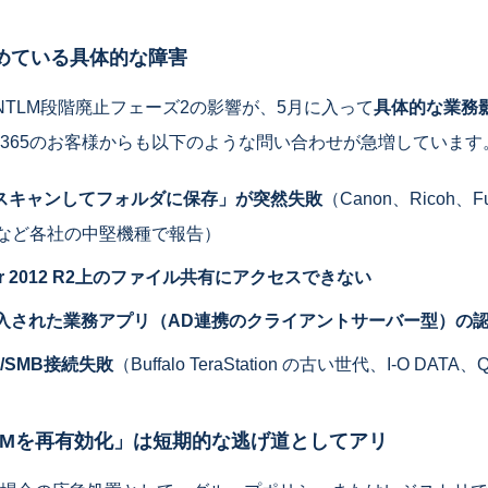
めている具体的な障害
NTLM段階廃止フェーズ2の影響が、5月に入って
具体的な業務
365のお客様からも以下のような問い合わせが急増しています
スキャンしてフォルダに保存」が突然失敗
（Canon、Ricoh、Fuj
arp など各社の中堅機種で報告）
rver 2012 R2上のファイル共有にアクセスできない
導入された業務アプリ（AD連携のクライアントサーバー型）の
S/SMB接続失敗
（Buffalo TeraStation の古い世代、I-O DA
LMを再有効化」は短期的な逃げ道としてアリ