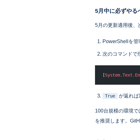
5月中に必ずやる
5月の更新適用後、
PowerShell
次のコマンドで
[
System.Text.En
が返れば
True
100台規模の環境で
を推奨します。Git