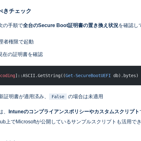
べきチェック
次の手順で
全台のSecure Boot証明書の置き換え状況
を確認し
を管理者権限で起動
現在の証明書を確認
coding
]::ASCII.GetString((
Get-SecureBootUEFI
 db).bytes) 
新証明書が適用済み、
の場合は未適用
False
は、
Intuneのコンプライアンスポリシーやカスタムスクリプト
Hub上でMicrosoftが公開しているサンプルスクリプトも活用で