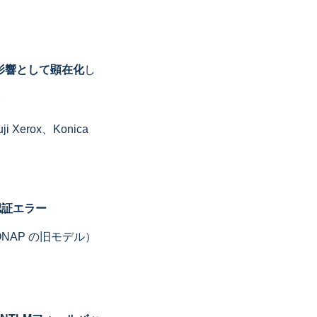
影響として顕在化
し
。
i Xerox、Konica
認証エラー
TA、QNAP の旧モデル）