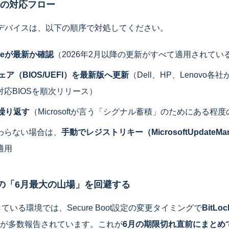
の対応フロー
デバイスは、以下の順序で対処してください。
dateが最新か確認
（2026年2月以降の更新がすべて適用されてい
ア（BIOS/UEFI）を最新版へ更新
（Dell、HP、Lenovo各社
応BIOSを順次リリース）
繰り返す
（Microsoftが言う「シグナル蓄積」のためにある程
わらない場合は、
手動でレジストリキー（MicrosoftUpdateMan
適用
環境での「6月最大の山場」を回避する
効にしている環境では、Secure Boot設定の変更タイミングで
BitL
が多数報告されています。これが
6月の期限切れ直前にまとめ