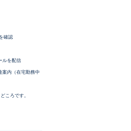
とを確認
ールを配信
途案内（在宅勤務中
しどころです。