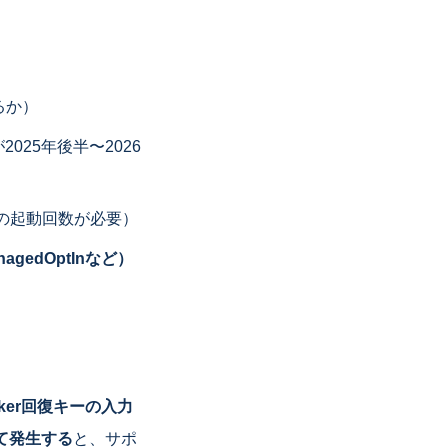
るか）
が2025年後半〜2026
度の起動回数が必要）
agedOptInなど）
ocker回復キーの入力
て発生する
と、サポ