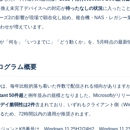
き換え未完了デバイスへの対応が
待ったなしの状況
に入ったこ
ェーズ2の影響が現場で顕在化し始め、複合機・NAS・レガシー
わせが増えています。
者が「何を」「いつまでに」「どう動くか」を、5月時点の最新
ログラム概要
uesdayは、毎年比較的落ち着いた件数で配信される傾向がありますが
rtant 50件超
と例年並みの規模となりました。Microsoftがリ
デイ脆弱性は2件
含まれており、いずれもクライアント側（Windo
るため、72時間以内の適用が推奨されます。
ョンとKB番号は、Windows 11 25H2/24H2、Windows 11 23