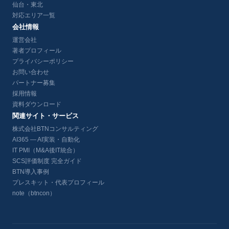
仙台・東北
対応エリア一覧
会社情報
運営会社
著者プロフィール
プライバシーポリシー
お問い合わせ
パートナー募集
採用情報
資料ダウンロード
関連サイト・サービス
株式会社BTNコンサルティング
AI365 — AI実装・自動化
IT PMI（M&A後IT統合）
SCS評価制度 完全ガイド
BTN導入事例
プレスキット・代表プロフィール
note（btncon）