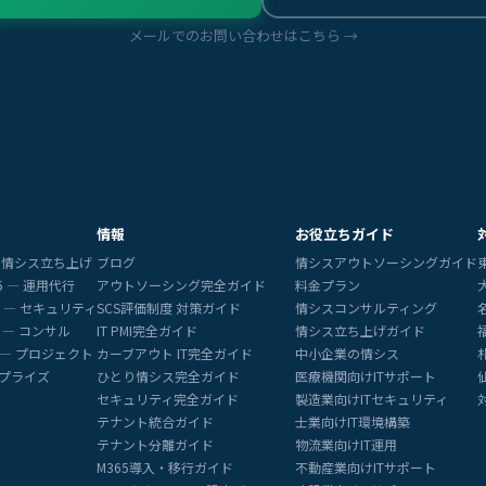
メールでのお問い合わせはこちら →
情報
お役立ちガイド
5 — 情シス立ち上げ
ブログ
情シスアウトソーシングガイド
65 — 運用代行
アウトソーシング完全ガイド
料金プラン
365 — セキュリティ
SCS評価制度 対策ガイド
情シスコンサルティング
65 — コンサル
IT PMI完全ガイド
情シス立ち上げガイド
65 — プロジェクト
カーブアウト IT完全ガイド
中小企業の情シス
ープライズ
ひとり情シス完全ガイド
医療機関向けITサポート
セキュリティ完全ガイド
製造業向けITセキュリティ
テナント統合ガイド
士業向けIT環境構築
テナント分離ガイド
物流業向けIT運用
M365導入・移行ガイド
不動産業向けITサポート