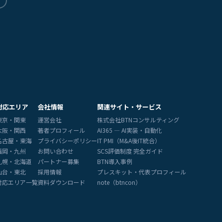
対応エリア
会社情報
関連サイト・サービス
東京・関東
運営会社
株式会社BTNコンサルティング
大阪・関西
著者プロフィール
AI365 — AI実装・自動化
名古屋・東海
プライバシーポリシー
IT PMI（M&A後IT統合）
福岡・九州
お問い合わせ
SCS評価制度 完全ガイド
札幌・北海道
パートナー募集
BTN導入事例
仙台・東北
採用情報
プレスキット・代表プロフィール
対応エリア一覧
資料ダウンロード
note（btncon）