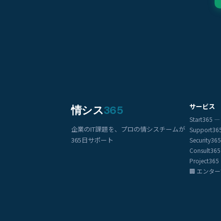
サービス
情シス
365
Start36
企業のIT課題を、プロの情シスチームが
Support3
365日サポート
Security
Consult3
Project3
🏢 エンタ