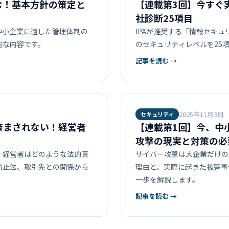
む！基本方針の策定と
【連載第3回】今すぐ
社診断25項目
中小企業に適した管理体制の
IPAが推奨する「情報セキ
的な内容です。
のセキュリティレベルを25
記事を読む →
2025年11月3日
セキュリティ
済まされない！経営者
【連載第1回】今、中
攻撃の現実と対策の必
、経営者はどのような法的責
サイバー攻撃は大企業だけの
防止法、取引先との関係から
理由と、実際に起きた被害事
一歩を解説します。
記事を読む →