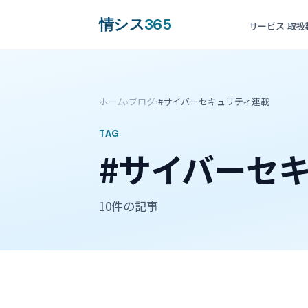
情シス
365
サービス
取扱
ホーム
›
ブログ
›
#サイバーセキュリティ連載
TAG
#サイバーセ
10件の記事