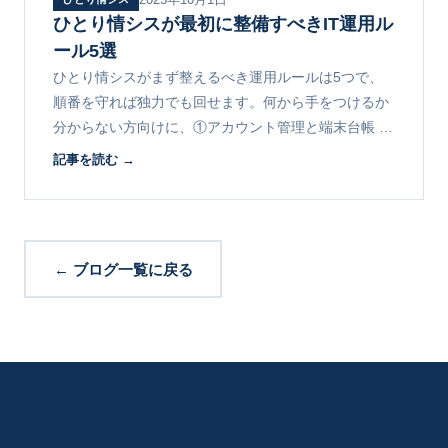
ひとり情シスが最初に整備すべきIT運用ル
ール5選
ひとり情シスがまず整えるべき運用ルールは5つで、
順番を守れば独力でも回せます。何から手をつけるか
分からない方向けに、①アカウント管理と端末台帳 ②
障害対応フローとバックアップ ③90日で整備するチェ
記事を読む →
ックリストを解説します。
← ブログ一覧に戻る