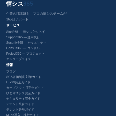
情シス
365
企業のIT課題を、プロの情シスチームが
365日サポート
サービス
Start365 — 情シス立ち上げ
Support365 — 運用代行
Security365 — セキュリティ
Consult365 — コンサル
Project365 — プロジェクト
エンタープライズ
情報
ブログ
SCS評価制度 対策ガイド
IT PMI完全ガイド
カーブアウト IT完全ガイド
ひとり情シス完全ガイド
セキュリティ完全ガイド
テナント統合ガイド
テナント分離ガイド
M365導入・移行ガイド