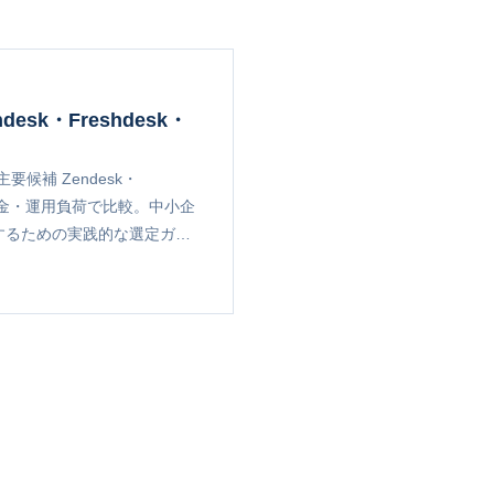
esk・Freshdesk・
候補 Zendesk・
、機能・料金・運用負荷で比較。中小企
却するための実践的な選定ガイ