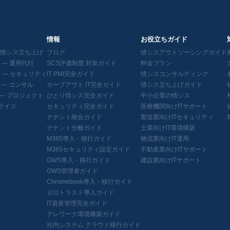
情報
お役立ちガイド
5 — 情シス立ち上げ
ブログ
情シスアウトソーシングガイド
65 — 運用代行
SCS評価制度 対策ガイド
料金プラン
365 — セキュリティ
IT PMI完全ガイド
情シスコンサルティング
65 — コンサル
カーブアウト IT完全ガイド
情シス立ち上げガイド
65 — プロジェクト
ひとり情シス完全ガイド
中小企業の情シス
ライズ
セキュリティ完全ガイド
医療機関向けITサポート
テナント統合ガイド
製造業向けITセキュリティ
テナント分離ガイド
士業向けIT環境構築
M365導入・移行ガイド
物流業向けIT運用
M365セキュリティ設定ガイド
不動産業向けITサポート
GWS導入・移行ガイド
建設業向けITサポート
GWS管理者ガイド
Chromebook導入・移行ガイド
ゼロトラスト導入ガイド
IT資産管理完全ガイド
テレワーク環境構築ガイド
社内システム クラウド移行ガイド