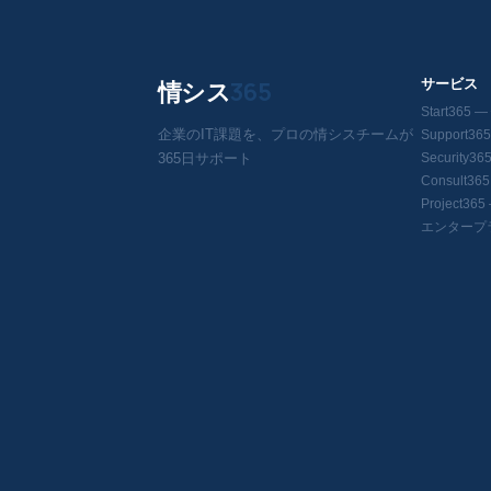
情シス
365
サービス
Start36
企業のIT課題を、プロの情シスチームが
Support3
365日サポート
Security
Consult3
Project3
エンタープ