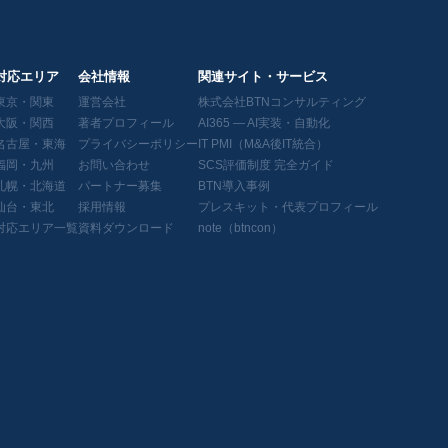
対応エリア
会社情報
関連サイト・サービス
東京・関東
運営会社
株式会社BTNコンサルティング
大阪・関西
著者プロフィール
AI365 — AI実装・自動化
名古屋・東海
プライバシーポリシー
IT PMI（M&A後IT統合）
福岡・九州
お問い合わせ
SCS評価制度 完全ガイド
札幌・北海道
パートナー募集
BTN導入事例
仙台・東北
採用情報
プレスキット・代表プロフィール
対応エリア一覧
資料ダウンロード
note（btncon）