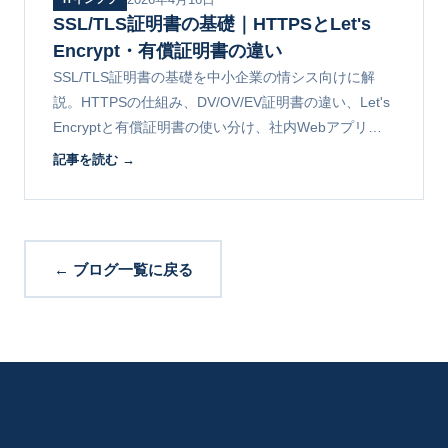
SSL/TLS証明書の基礎｜HTTPSとLet's
Encrypt・有償証明書の違い
SSL/TLS証明書の基礎を中小企業の情シス向けに解
説。HTTPSの仕組み、DV/OV/EV証明書の違い、Let's
Encryptと有償証明書の使い分け、社内Webアプリや
ワイルドカード証明書の運用、よくある失効事故まで
記事を読む →
整理。
← ブログ一覧に戻る