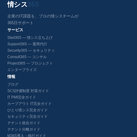
情シス
365
企業のIT課題を、プロの情シスチームが
365日サポート
サービス
Start365 — 情シス立ち上げ
Support365 — 運用代行
Security365 — セキュリティ
Consult365 — コンサル
Project365 — プロジェクト
エンタープライズ
情報
ブログ
SCS評価制度 対策ガイド
IT PMI完全ガイド
カーブアウト IT完全ガイド
ひとり情シス完全ガイド
セキュリティ完全ガイド
テナント統合ガイド
テナント分離ガイド
M365導入・移行ガイド