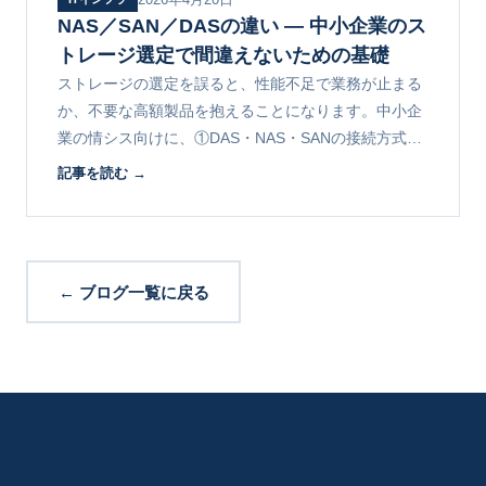
NAS／SAN／DASの違い ― 中小企業のス
トレージ選定で間違えないための基礎
ストレージの選定を誤ると、性能不足で業務が止まる
か、不要な高額製品を抱えることになります。中小企
業の情シス向けに、①DAS・NAS・SANの接続方式と
用途の違い ②実務目線でのNASとSANの使い分け ③
記事を読む →
選定の失敗例を解説します。
← ブログ一覧に戻る