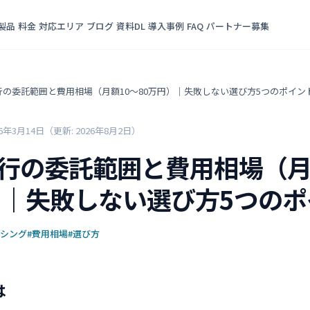
製品
料金
対応エリア
ブログ
資料DL
導入事例
FAQ
パートナー募集
代行の委託範囲と費用相場（月額10〜80万円）｜失敗しない選び方5つのポイン
26年3月14日
（更新: 2026年8月2日）
代行の委託範囲と費用相場（月
）｜失敗しない選び方5つの
ーシング
#費用相場
#選び方
は