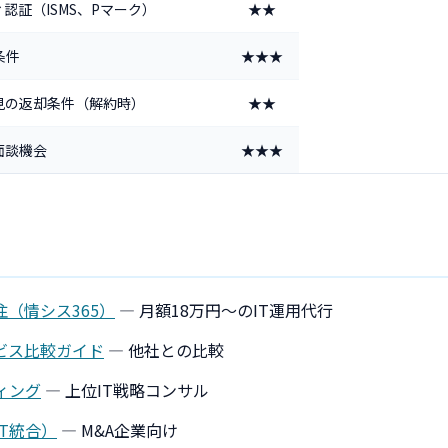
認証（ISMS、Pマーク）
★★
条件
★★★
見の返却条件（解約時）
★★
面談機会
★★★
（情シス365）
— 月額18万円〜のIT運用代行
ビス比較ガイド
— 他社との比較
ィング
— 上位IT戦略コンサル
後IT統合）
— M&A企業向け