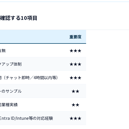
確認する10項目
重要度
有無
★★★
クアップ体制
★★★
間（チャット即時／4時間以内等）
★★★
トのサンプル
★★
同業種実績
★★
Entra ID/Intune等の対応経験
★★★