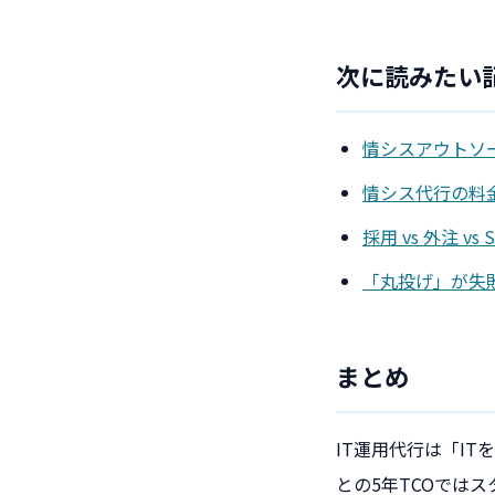
次に読みたい
情シスアウトソー
情シス代行の料
採用 vs 外注 vs 
「丸投げ」が失
まとめ
IT運用代行は「IT
との5年TCOではス