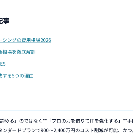
記事
シングの費用相場2026
金相場を徹底解剖
SES
敗する5つの理由
を諦める」のではなく**「プロの力を借りてITを強化する」**
タンダードプランで900〜2,400万円のコスト削減が可能、か