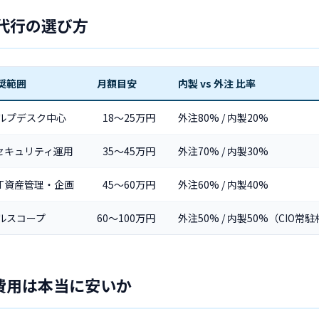
用代行の選び方
奨範囲
月額目安
内製 vs 外注 比率
ルプデスク中心
18〜25万円
外注80% / 内製20%
 セキュリティ運用
35〜45万円
外注70% / 内製30%
 IT資産管理・企画
45〜60万円
外注60% / 内製40%
ルスコープ
60〜100万円
外注50% / 内製50%（CIO常
費用は本当に安いか