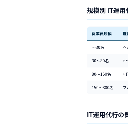
規模別 IT運
従業員規模
推
〜30名
ヘ
30〜80名
+
80〜150名
+
150〜300名
フ
IT運用代行の