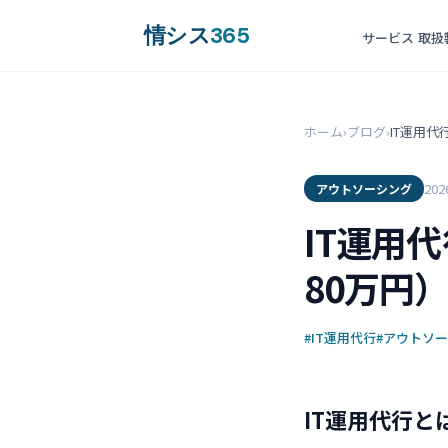
情シス
365
サービス
取扱
ホーム
›
ブログ
›
IT運用
20
アウトソーシング
IT運用
80万円
#IT運用代行
#アウトソ
IT運用代行と