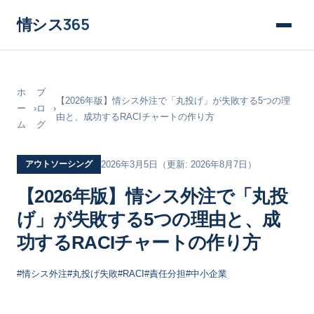
情シス
365
ホ
ブ
【2026年版】情シス外注で「丸投げ」が失敗する5つの理
ー
›
ロ
›
由と、成功するRACIチャートの作り方
ム
グ
アウトソーシング
2026年3月5日
（更新: 2026年8月7日）
【2026年版】情シス外注で「丸投
げ」が失敗する5つの理由と、成
功するRACIチャートの作り方
#情シス外注
#丸投げ失敗
#RACI
#責任分担
#中小企業