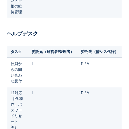
ント台
帳の維
持管理
ヘルプデスク
タスク
委託元（経営者/管理者）
委託先（情シス代行）
社員か
I
R / A
らの問
い合わ
せ受付
L1対応
I
R / A
（PC操
作、パ
スワー
ドリセ
ット
等）