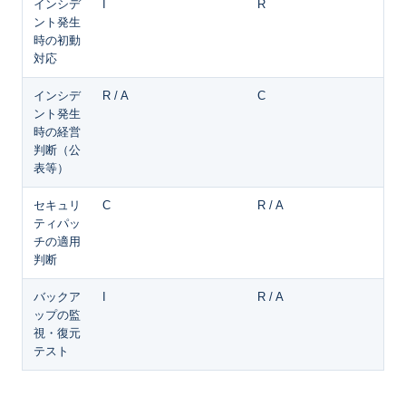
インシデ
I
R
ント発生
時の初動
対応
インシデ
R / A
C
ント発生
時の経営
判断（公
表等）
セキュリ
C
R / A
ティパッ
チの適用
判断
バックア
I
R / A
ップの監
視・復元
テスト