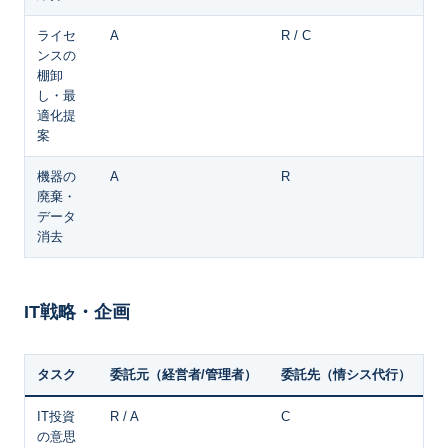
ライセ
A
R / C
ンスの
棚卸
し・最
適化提
案
機器の
A
R
廃棄・
データ
消去
IT戦略・企画
タスク
委託元（経営者/管理者）
委託先（情シス代行）
IT投資
R / A
C
の意思