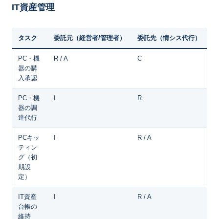
IT資産管理
タスク
委託元（経営者/管理者）
委託先（情シス代行）
PC・機
R / A
C
器の購
入承認
PC・機
I
R
器の調
達代行
PCキッ
I
R / A
ティン
グ（初
期設
定）
IT資産
I
R / A
台帳の
維持