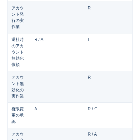
アカウ
I
R
ント発
行の実
作業
退社時
R / A
I
のアカ
ウント
無効化
依頼
アカウ
I
R
ント無
効化の
実作業
権限変
A
R / C
更の承
認
アカウ
I
R / A