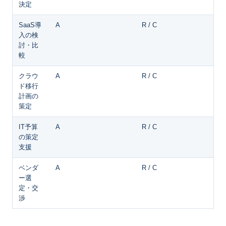
決定
SaaS導
A
R / C
入の検
討・比
較
クラウ
A
R / C
ド移行
計画の
策定
IT予算
A
R / C
の策定
支援
ベンダ
A
R / C
ー選
定・交
渉