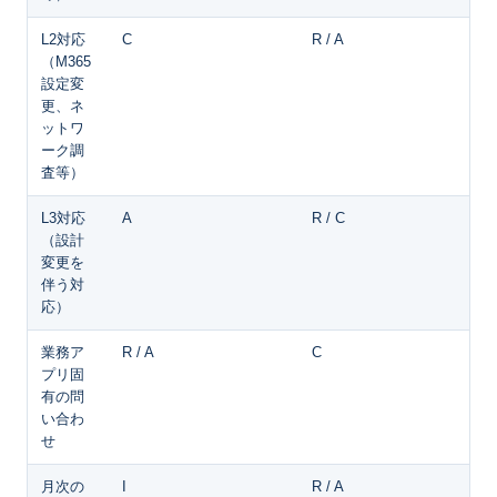
L2対応
C
R / A
（M365
設定変
更、ネ
ットワ
ーク調
査等）
L3対応
A
R / C
（設計
変更を
伴う対
応）
業務ア
R / A
C
プリ固
有の問
い合わ
せ
月次の
I
R / A