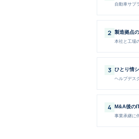
自動車サプ
2
製造拠点の
本社と工場
3
ひとり情
ヘルプデス
4
M&A後のI
事業承継に