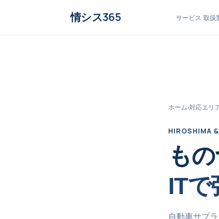
情シス
365
サービス
取扱
ホーム
›
対応エリ
HIROSHIMA 
もの
IT
自動車サプラ