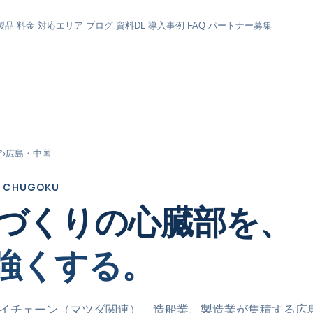
製品
料金
対応エリア
ブログ
資料DL
導入事例
FAQ
パートナー募集
ア
›
広島・中国
& CHUGOKU
づくりの心臓部を、
で強くする。
イチェーン（マツダ関連）、造船業、製造業が集積する広