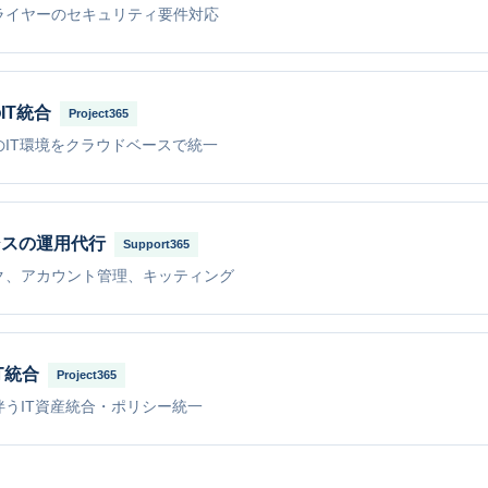
ライヤーのセキュリティ要件対応
IT統合
Project365
のIT環境をクラウドベースで統一
シスの運用代行
Support365
ク、アカウント管理、キッティング
T統合
Project365
伴うIT資産統合・ポリシー統一