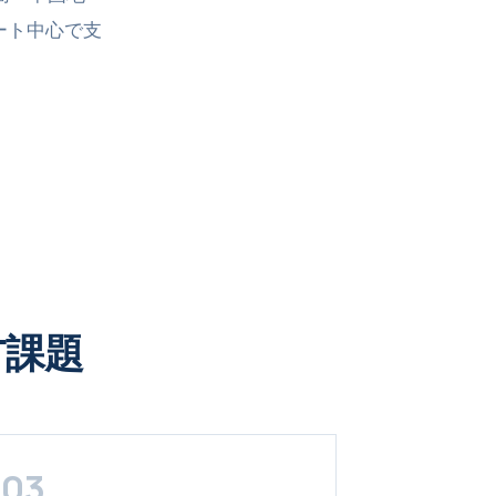
ート中心で支
T課題
03