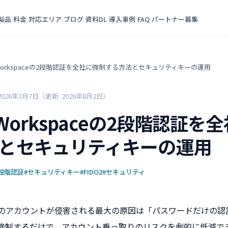
製品
料金
対応エリア
ブログ
資料DL
導入事例
FAQ
パートナー募集
e Workspaceの2段階認証を全社に強制する方法とセキュリティキーの運用
2026年3月7日
（更新: 2026年8月2日）
e Workspaceの2段階認証
とセキュリティキーの運用
2段階認証
#セキュリティキー
#FIDO2
#セキュリティ
kspaceのアカウントが侵害される最大の原因は「パスワードだけの
に強制するだけで、アカウント乗っ取りのリスクを劇的に低減で