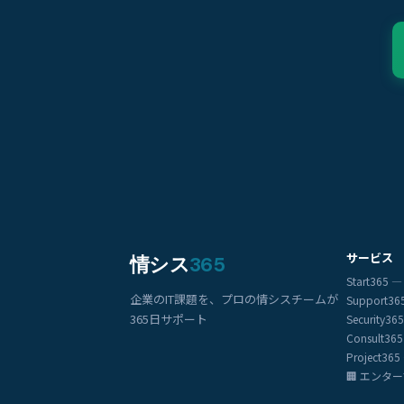
サービス
情シス
365
Start36
企業のIT課題を、プロの情シスチームが
Support3
365日サポート
Security
Consult3
Project3
🏢 エンタ