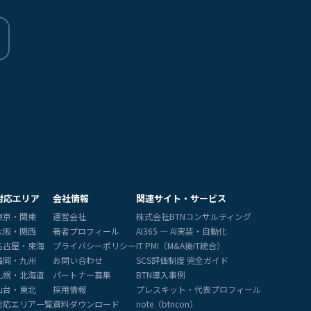
対応エリア
会社情報
関連サイト・サービス
東京・関東
運営会社
株式会社BTNコンサルティング
大阪・関西
著者プロフィール
AI365 — AI実装・自動化
名古屋・東海
プライバシーポリシー
IT PMI（M&A後IT統合）
福岡・九州
お問い合わせ
SCS評価制度 完全ガイド
札幌・北海道
パートナー募集
BTN導入事例
仙台・東北
採用情報
プレスキット・代表プロフィール
対応エリア一覧
資料ダウンロード
note（btncon）