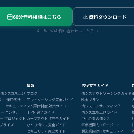
60分無料相談はこちら
資料ダウンロード
メールでのお問い合わせはこちら →
情報
お役立ちガイド
5 — 情シス立ち上げ
ブログ
情シスアウトソーシングガイド
65 — 運用代行
アウトソーシング完全ガイド
料金プラン
365 — セキュリティ
SCS評価制度 対策ガイド
情シスコンサルティング
65 — コンサル
IT PMI完全ガイド
情シス立ち上げガイド
65 — プロジェクト
カーブアウト IT完全ガイド
中小企業の情シス
ープライズ
ひとり情シス完全ガイド
医療機関向けITサポート
セキュリティ完全ガイド
製造業向けITセキュリティ