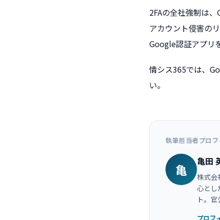
2FAの全社強制は
アカウント侵害のリ
Google認証ア
情シス365では、G
い。
執筆担当者プロフ
亀田 
亀
株式会社
心とし
ト。官
プロフ