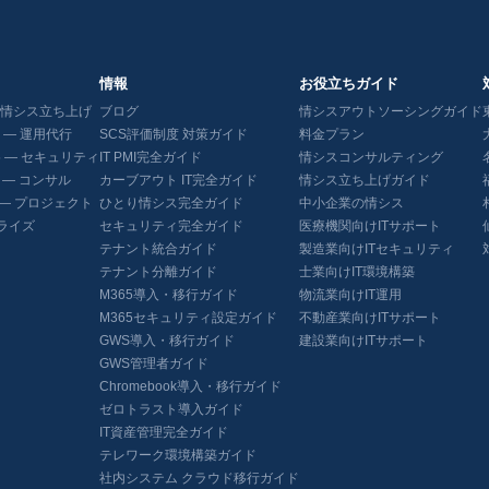
情報
お役立ちガイド
5 — 情シス立ち上げ
ブログ
情シスアウトソーシングガイド
65 — 運用代行
SCS評価制度 対策ガイド
料金プラン
365 — セキュリティ
IT PMI完全ガイド
情シスコンサルティング
65 — コンサル
カーブアウト IT完全ガイド
情シス立ち上げガイド
65 — プロジェクト
ひとり情シス完全ガイド
中小企業の情シス
ライズ
セキュリティ完全ガイド
医療機関向けITサポート
テナント統合ガイド
製造業向けITセキュリティ
テナント分離ガイド
士業向けIT環境構築
M365導入・移行ガイド
物流業向けIT運用
M365セキュリティ設定ガイド
不動産業向けITサポート
GWS導入・移行ガイド
建設業向けITサポート
GWS管理者ガイド
Chromebook導入・移行ガイド
ゼロトラスト導入ガイド
IT資産管理完全ガイド
テレワーク環境構築ガイド
社内システム クラウド移行ガイド