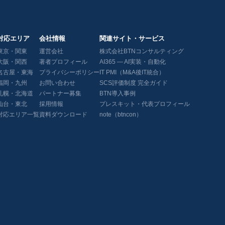
対応エリア
会社情報
関連サイト・サービス
東京・関東
運営会社
株式会社BTNコンサルティング
大阪・関西
著者プロフィール
AI365 — AI実装・自動化
名古屋・東海
プライバシーポリシー
IT PMI（M&A後IT統合）
福岡・九州
お問い合わせ
SCS評価制度 完全ガイド
札幌・北海道
パートナー募集
BTN導入事例
仙台・東北
採用情報
プレスキット・代表プロフィール
対応エリア一覧
資料ダウンロード
note（btncon）