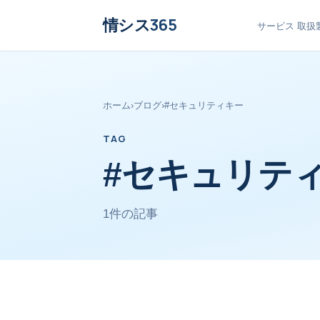
情シス
365
サービス
取扱
ホーム
›
ブログ
›
#セキュリティキー
TAG
#セキュリテ
1件の記事