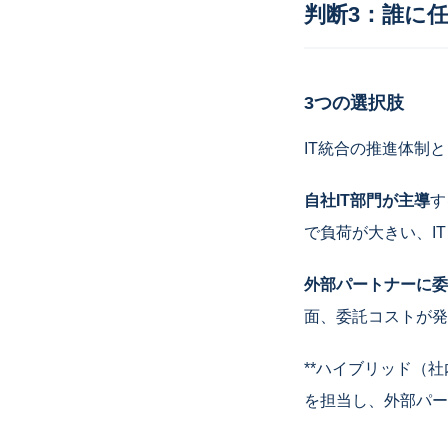
判断3：誰に
3つの選択肢
IT統合の推進体制
自社IT部門が主導
す
で負荷が大きい、I
外部パートナーに委
面、委託コストが発
**ハイブリッド（
を担当し、外部パー