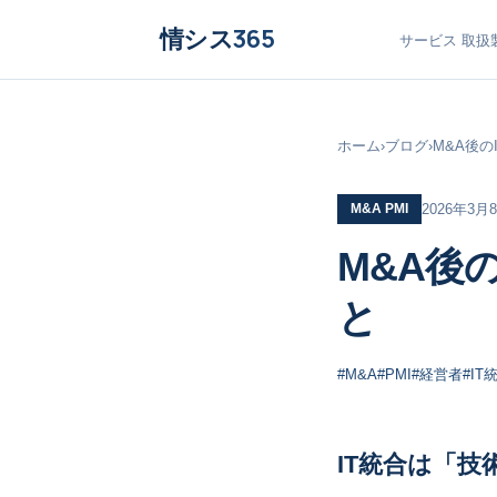
情シス
365
サービス
取扱
ホーム
›
ブログ
›
M&A後
M&A PMI
2026年3月
M&A後
と
#M&A
#PMI
#経営者
#IT
IT統合は「