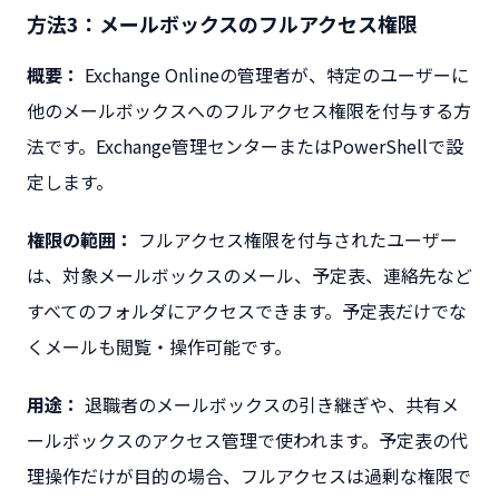
方法3：メールボックスのフルアクセス権限
概要：
Exchange Onlineの管理者が、特定のユーザーに
他のメールボックスへのフルアクセス権限を付与する方
法です。Exchange管理センターまたはPowerShellで設
定します。
権限の範囲：
フルアクセス権限を付与されたユーザー
は、対象メールボックスのメール、予定表、連絡先など
すべてのフォルダにアクセスできます。予定表だけでな
くメールも閲覧・操作可能です。
用途：
退職者のメールボックスの引き継ぎや、共有メ
ールボックスのアクセス管理で使われます。予定表の代
理操作だけが目的の場合、フルアクセスは過剰な権限で