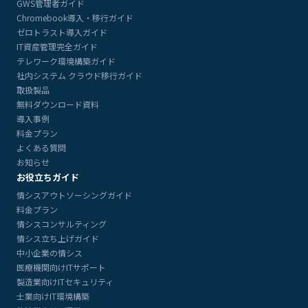
GWS管理者ガイド
Chromebook導入・移行ガイド
ゼロトラスト導入ガイド
IT資産管理完全ガイド
テレワーク環境構築ガイド
社内システム クラウド移行ガイド
取扱製品
無料ダウンロード資料
導入事例
料金プラン
よくある質問
お知らせ
お役立ちガイド
情シスアウトソーシングガイド
料金プラン
情シスコンサルティング
情シス立ち上げガイド
中小企業の情シス
医療機関向けITサポート
製造業向けITセキュリティ
士業向けIT環境構築