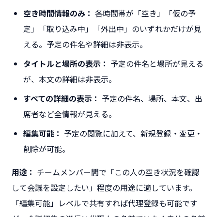
空き時間情報のみ：
各時間帯が「空き」「仮の予
定」「取り込み中」「外出中」のいずれかだけが見
える。予定の件名や詳細は非表示。
タイトルと場所の表示：
予定の件名と場所が見える
が、本文の詳細は非表示。
すべての詳細の表示：
予定の件名、場所、本文、出
席者など全情報が見える。
編集可能：
予定の閲覧に加えて、新規登録・変更・
削除が可能。
用途：
チームメンバー間で「この人の空き状況を確認
して会議を設定したい」程度の用途に適しています。
「編集可能」レベルで共有すれば代理登録も可能です