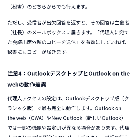
（秘書）のどちらからでも行えます。
ただし、受信者が出欠回答を返すと、その回答は主催者
（社長）のメールボックスに届きます。「代理人に宛て
た会議出席依頼のコピーを送信」を有効にしていれば、
秘書にもコピーが届きます。
注意4：OutlookデスクトップとOutlook on the
webの動作差異
代理人アクセスの設定は、Outlookデスクトップ版（ク
ラシック版）で最も完全に動作します。Outlook on
the web（OWA）やNew Outlook（新しいOutlook）
では一部の機能や設定UIが異なる場合があります。代理