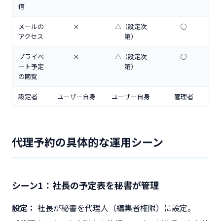
信
メールの
×
△（設定次
○
アクセス
第）
プライベ
×
△（設定次
○
ート予定
第）
の閲覧
設定者
ユーザー自身
ユーザー自身
管理者
代理予約の具体的な運用シーン
シーン1：社長の予定表を秘書が管理
設定：
社長が秘書を代理人（編集者権限）に設定。