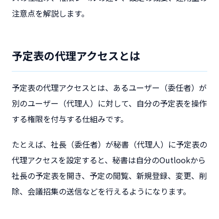
注意点を解説します。
予定表の代理アクセスとは
予定表の代理アクセスとは、あるユーザー（委任者）が
別のユーザー（代理人）に対して、自分の予定表を操作
する権限を付与する仕組みです。
たとえば、社長（委任者）が秘書（代理人）に予定表の
代理アクセスを設定すると、秘書は自分のOutlookから
社長の予定表を開き、予定の閲覧、新規登録、変更、削
除、会議招集の送信などを行えるようになります。