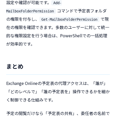
設定や確認が可能です。
Add-
コマンドで予定表フォルダ
MailboxFolderPermission
の権限を付与し、
で現
Get-MailboxFolderPermission
在の権限を確認できます。多数のユーザーに対して統一
的な権限設定を行う場合は、PowerShellでの一括処理
が効率的です。
まとめ
Exchange Onlineの予定表の代理アクセスは、「誰が」
「どのレベルで」「誰の予定表を」操作できるかを細か
く制御できる仕組みです。
予定の閲覧だけなら「予定表の共有」、委任者の名前で