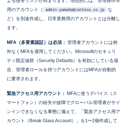
よる侵害リスクが高まります。理想的には、管理操作専
用のアカウント（
な
admin-yamada@contoso.co.jp
ど）を別途作成し、日常業務用のアカウントとは分離し
ます。
MFA（多要素認証）は必須：
管理者アカウントには例
外なくMFAを適用してください。Microsoftのセキュリ
ティ既定値群（Security Defaults）を有効にしている場
合、管理者ロールを持つアカウントにはMFAが自動的
に要求されます。
緊急アクセス用アカウント：
MFAに使うデバイス（ス
マートフォン）の紛失や故障でグローバル管理者がサイ
ンインできなくなる事態に備えて、「緊急アクセス用ア
カウント（Break Glass Account）」を1〜2個作成して