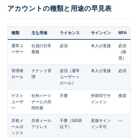
アカウントの種類と用途の早見表
種類
主な用途
ライセンス
サインイン
MFA
通常ユ
社員の日常
必須
本人が直接
必須
ーザー
業務
（推
奨）
管理者
テナント管
必須（通常
本人が直接
必須
ロール
理
ユーザー＋
ロール）
ゲスト
社外パート
不要
外部IDでサ
推奨
ユーザ
ナーとの共
インイン
ー
同作業
共有メ
共有メール
不要（50GB
直接サイン
—
ールボ
アドレス
以下）
イン不可
ックス