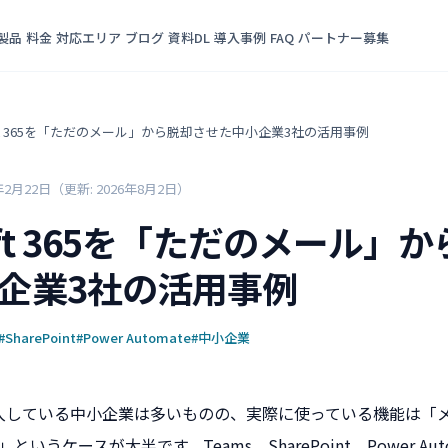
製品
料金
対応エリア
ブログ
資料DL
導入事例
FAQ
パートナー募集
soft 365を「ただのメール」から脱却させた中小企業3社の活用事例
年2月22日
（更新: 2026年8月2日）
soft 365を「ただのメール」
企業3社の活用事例
#SharePoint
#Power Automate
#中小企業
365を導入している中小企業は多いものの、実際に使っている機能は「メ
」というケースが大半です。Teams、SharePoint、Power Auto