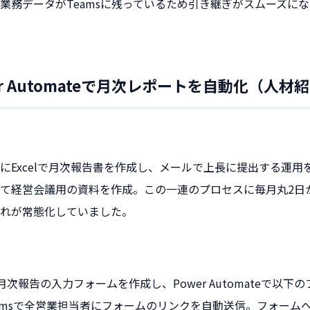
業務データがTeamsに残っているため引き継ぎがスムーズに
er Automateで月次レポートを自動化（人材
にExcelで月次報告書を作成し、メールで上長に提出する運用
て経営会議用の資料を作成。この一連のプロセスに毎月丸2日
れが常態化していました。
ormsで月次報告の入力フォームを作成し、Power Automateで
eamsで全営業担当者にフォームのリンクを自動送信。フォーム