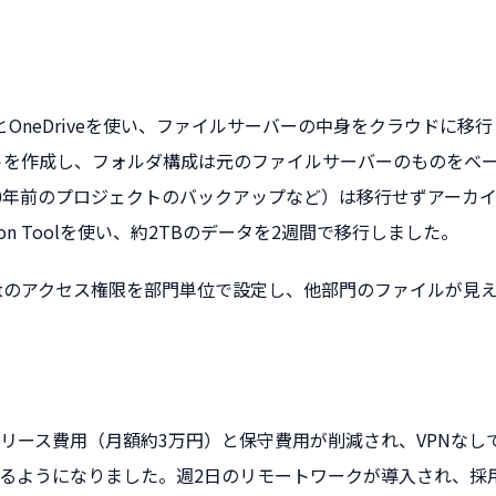
OnlineとOneDriveを使い、ファイルサーバーの中身をクラウド
ntサイトを作成し、フォルダ構成は元のファイルサーバーのものをベ
0年前のプロジェクトのバックアップなど）は移行せずアーカ
igration Toolを使い、約2TBのデータを2週間で移行しました。
Pointのアクセス権限を部門単位で設定し、他部門のファイルが
リース費用（月額約3万円）と保守費用が削減され、VPNなし
るようになりました。週2日のリモートワークが導入され、採