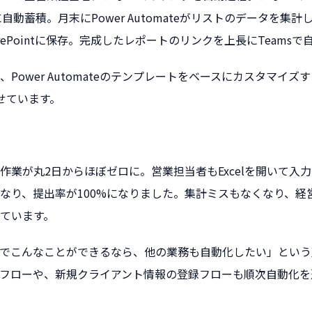
ストに自動蓄積。月末にPower Automateがリストのデータを集計
rePointに保存。完成したレポートのリンクを上長にTeamsで
Power Automateのテンプレートをベースにカスタマイ
せています。
作業が丸2日からほぼゼロに。営業担当者もExcelを開いて入
なり、提出率が100%になりました。集計ミスもなくなり、経
ています。
omateでこんなことができるなら、他の業務も自動化したい」と
フローや、新規クライアント情報の登録フローも順次自動化を