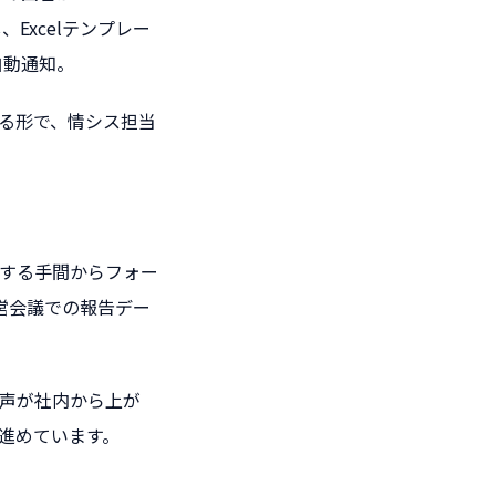
し、Excelテンプレー
自動通知。
ズする形で、情シス担当
力する手間からフォー
営会議での報告デー
いう声が社内から上が
進めています。