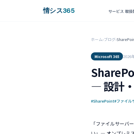
情シス
365
サービス
取扱
ホーム
›
ブログ
›
Share
2026
Microsoft 365
Share
― 設計
#SharePoint
#ファイル
「ファイルサーバー
い」― オンプレミ