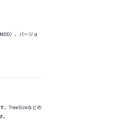
MDD）、バージョ
reeSizeなどの
す。