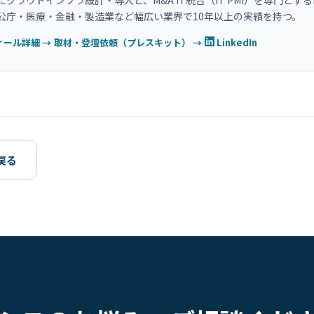
たクラウドインフラ設計・導入と、M&A IT統合（IT PMI）を専門とする
公庁・医療・金融・製造業など幅広い業界で10年以上の実績を持つ。
ィール詳細 →
取材・登壇依頼（プレスキット） →
LinkedIn
戻る